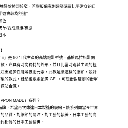
品牌鞋款楦頭較窄，若腳板偏寬則建議購買比平常穿的尺
半號會較為舒適"
黑色
皮革/合成纖維/橡膠
日本
紹】
付款
MATE」是 80 年代生產的高端跑鞋型號，基於馬拉松鞋開
0，滿NT$6,000(含以上)免運費
鞋款，它具有時尚獨特的外形，並且比當時跑鞋主流的輕
更注重跑步性能等技術元素，此款延續這樣的細節，設計
家取貨
髦的款式，鞋墊後跟處配備 GEL，可緩衝對雙腳的衝擊
0，滿NT$6,000(含以上)免運費
舒適貼合感。
貨付款
】
0，滿NT$6,000(含以上)免運費
PPON MADE」系列？
本品牌，希望再次傳達日本製造的優點。該系列向當今世界
爾富取貨
質的品質、對細節的關注、對工藝的執著、日本工藝的高
0，滿NT$6,000(含以上)免運費
代代相傳的日本工藝精神。