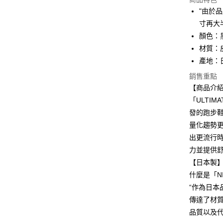
LINE Pay
"由於
寸再大
Apple Pay
顏色：
ATM付款
材質：
產地：
銷售重點
運送方式
【商品介
全家取貨
「ULTI
每筆NT$8
發的跑步
量化趨勢
付款後全
出更流行時
每筆NT$8
力並提供
萊爾富取
【日本製
每筆NT$8
什麼是「NI
“作為日
付款後萊
傳達了材
每筆NT$8
品質以及