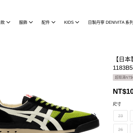
鞋款
服飾
配件
KIDS
日製丹寧 DENIVITA 系
【日本製
1183B5
超取滿NT$
NT$10
尺寸
23
26