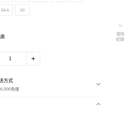
29.5
30
清除
指南
紀錄
送方式
6,000免運
次付款
付款