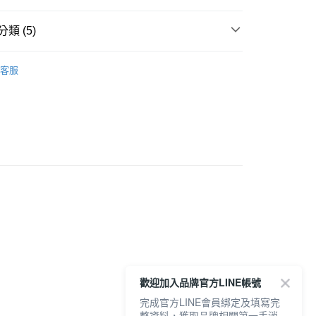
付款
0，滿NT$6,000(含以上)免運費
類 (5)
1取貨
Onitsuka Tiger
0，滿NT$6,000(含以上)免運費
客服
推薦
鞋款
20，滿NT$6,000(含以上)免運費
PPON MADE | 日本製
穿搭 | ULTIMATE 81
歡迎加入品牌官方LINE帳號
完成官方LINE會員綁定及填寫完
整資料，獲取品牌相關第一手消