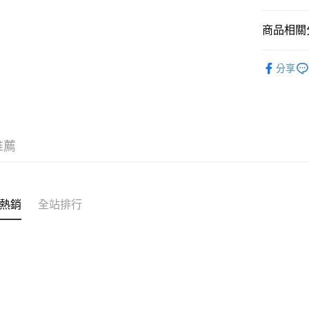
7-11取貨
每筆NT$8
商品相關分
付款後7-1
BRAND
每筆NT$8
分享
人氣商品
宅配
新品上市
每筆NT$1
鞋款
NI
推薦
鞋款
復古
熱銷
全站排行