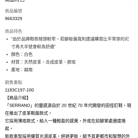
信用卡一次付款
商品編號
超商取貨付款
9663329
LINE Pay
商品特色
Apple Pay
"由於品牌鞋款楦頭較窄，若腳板偏寬則建議購買比平常穿的尺
寸再大半號會較為舒適"
ATM付款
顏色：白色
材質：天然皮革、合成皮革、膠底
運送方式
產地：越南
全家取貨付款
每筆NT$80，滿NT$6,000(含以上)免運費
銷售重點
1183C197-100
付款後全家取貨
【商品介紹】
每筆NT$80，滿NT$6,000(含以上)免運費
「SERRANO」的靈感源自於 20 世紀 70 年代開發的田徑釘鞋，現
在推出了皮革鞋面款式。
萊爾富取貨付款
它採用薄底款式，給人一種輕盈的感覺，外底在前腳掌處適度捲
每筆NT$80，滿NT$6,000(含以上)免運費
起。
付款後萊爾富取貨
新款車型採用優質光滑皮革，經過更新，賦予其更都市和智慧的外