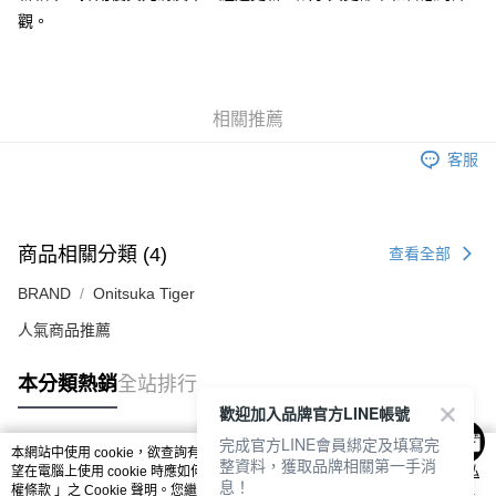
每筆NT$80，滿NT$6,000(含以上)免運費
觀。
7-11取貨付款
每筆NT$80，滿NT$6,000(含以上)免運費
相關推薦
付款後7-11取貨
每筆NT$80，滿NT$6,000(含以上)免運費
客服
宅配
每筆NT$120，滿NT$6,000(含以上)免運費
商品相關分類 (4)
查看全部
BRAND
Onitsuka Tiger
人氣商品推薦
本分類熱銷
全站排行
歡迎加入品牌官方LINE帳號
完成官方LINE會員綁定及填寫完
本網站中使用 cookie，欲查詢有關本網站使用 cookie 方式之詳情，及若您不希
整資料，獲取品牌相關第一手消
熱門標籤
望在電腦上使用 cookie 時應如何變更電腦的 cookie 設定，請參閱本網站「
隱私
息！
權條款
」之 Cookie 聲明。您繼續使用本網站即表示您同意本公司得按本網站使