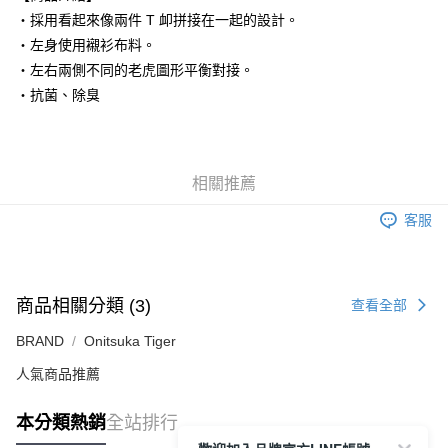
付款後萊爾富取貨
・採用看起來像兩件 T 卹拼接在一起的設計。
每筆NT$80，滿NT$6,000(含以上)免運費
・左身使用襯衫布料。
・左右兩側不同的老虎圖形平衡對接。
7-11取貨付款
・抗菌、除臭
每筆NT$80，滿NT$6,000(含以上)免運費
付款後7-11取貨
每筆NT$80，滿NT$6,000(含以上)免運費
相關推薦
宅配
客服
每筆NT$120，滿NT$6,000(含以上)免運費
商品相關分類 (3)
查看全部
BRAND
Onitsuka Tiger
人氣商品推薦
本分類熱銷
全站排行