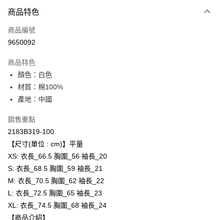
付款方式
商品特色
信用卡一次付款
商品編號
超商取貨付款
9650092
LINE Pay
商品特色
Apple Pay
顏色：白色
材質：棉100%
ATM付款
產地：中國
運送方式
銷售重點
全家取貨付款
2183B319-100
每筆NT$80，滿NT$6,000(含以上)免運費
【尺寸(單位 : cm)】平量
XS: 衣長_66.5 胸圍_56 袖長_20
付款後全家取貨
S: 衣長_68.5 胸圍_59 袖長_21
每筆NT$80，滿NT$6,000(含以上)免運費
M: 衣長_70.5 胸圍_62 袖長_22
L: 衣長_72.5 胸圍_65 袖長_23
萊爾富取貨付款
XL: 衣長_74.5 胸圍_68 袖長_24
每筆NT$80，滿NT$6,000(含以上)免運費
【商品介紹】