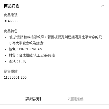
付款方式
商品特色
信用卡一次付款
商品編號
超商取貨付款
9146566
LINE Pay
商品特色
Apple Pay
"由於品牌鞋款楦頭較窄，若腳板偏寬則建議購買比平常穿的尺
寸再大半號會較為舒適"
ATM付款
顏色：BIRCH/CREAM
材質：合成纖維/人工皮革/膠底
運送方式
產地：印尼
全家取貨付款
每筆NT$80，滿NT$6,000(含以上)免運費
銷售重點
1183B601-200
付款後全家取貨
每筆NT$80，滿NT$6,000(含以上)免運費
萊爾富取貨付款
詳細說明
相關推薦
每筆NT$80，滿NT$6,000(含以上)免運費