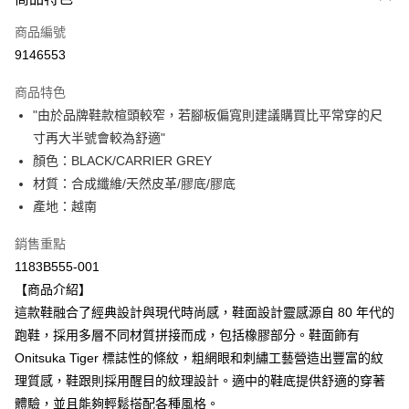
信用卡一次付款
商品編號
超商取貨付款
9146553
LINE Pay
商品特色
Apple Pay
"由於品牌鞋款楦頭較窄，若腳板偏寬則建議購買比平常穿的尺
寸再大半號會較為舒適"
ATM付款
顏色：BLACK/CARRIER GREY
材質：合成纖維/天然皮革/膠底/膠底
運送方式
產地：越南
全家取貨付款
每筆NT$80，滿NT$6,000(含以上)免運費
銷售重點
1183B555-001
付款後全家取貨
【商品介紹】
每筆NT$80，滿NT$6,000(含以上)免運費
這款鞋融合了經典設計與現代時尚感，鞋面設計靈感源自 80 年代的
跑鞋，採用多層不同材質拼接而成，包括橡膠部分。鞋面飾有
萊爾富取貨付款
Onitsuka Tiger 標誌性的條紋，粗網眼和刺繡工藝營造出豐富的紋
每筆NT$80，滿NT$6,000(含以上)免運費
理質感，鞋跟則採用醒目的紋理設計。適中的鞋底提供舒適的穿著
付款後萊爾富取貨
體驗，並且能夠輕鬆搭配各種風格。