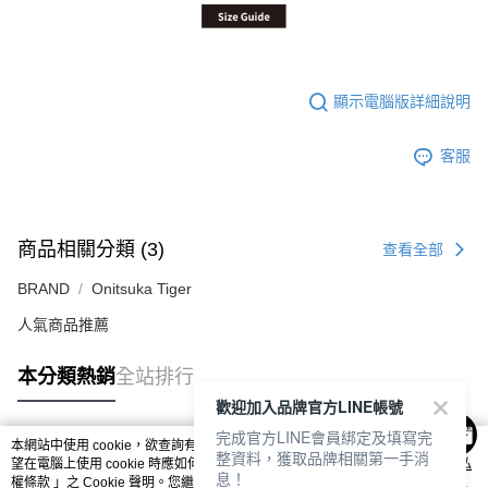
顯示電腦版詳細說明
客服
商品相關分類 (3)
查看全部
BRAND
Onitsuka Tiger
人氣商品推薦
本分類熱銷
全站排行
歡迎加入品牌官方LINE帳號
完成官方LINE會員綁定及填寫完
本網站中使用 cookie，欲查詢有關本網站使用 cookie 方式之詳情，及若您不希
整資料，獲取品牌相關第一手消
熱門標籤
望在電腦上使用 cookie 時應如何變更電腦的 cookie 設定，請參閱本網站「
隱私
息！
權條款
」之 Cookie 聲明。您繼續使用本網站即表示您同意本公司得按本網站使