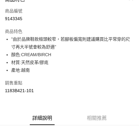
信用卡一次付款
商品編號
超商取貨付款
9143345
LINE Pay
商品特色
Apple Pay
"由於品牌鞋款楦頭較窄，若腳板偏寬則建議購買比平常穿的尺
寸再大半號會較為舒適"
ATM付款
顏色:CREAM/BIRCH
材質:天然皮革/膠底
運送方式
產地:越南
全家取貨付款
每筆NT$80，滿NT$6,000(含以上)免運費
銷售重點
1183B421-101
付款後全家取貨
每筆NT$80，滿NT$6,000(含以上)免運費
萊爾富取貨付款
詳細說明
相關推薦
每筆NT$80，滿NT$6,000(含以上)免運費
付款後萊爾富取貨