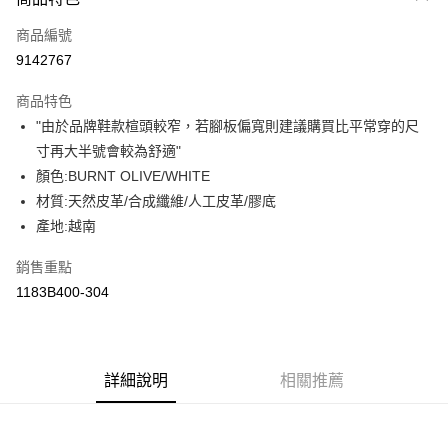
信用卡一次付款
商品編號
超商取貨付款
9142767
LINE Pay
商品特色
Apple Pay
"由於品牌鞋款楦頭較窄，若腳板偏寬則建議購買比平常穿的尺
寸再大半號會較為舒適"
ATM付款
顏色:BURNT OLIVE/WHITE
材質:天然皮革/合成纖維/人工皮革/膠底
運送方式
產地:越南
全家取貨付款
每筆NT$80，滿NT$6,000(含以上)免運費
銷售重點
1183B400-304
付款後全家取貨
每筆NT$80，滿NT$6,000(含以上)免運費
萊爾富取貨付款
詳細說明
相關推薦
每筆NT$80，滿NT$6,000(含以上)免運費
付款後萊爾富取貨