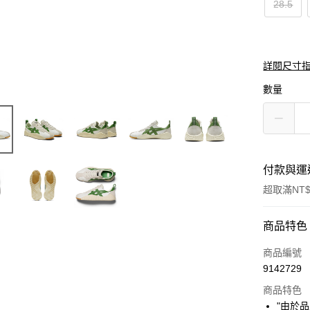
28.5
詳閱尺寸
數量
付款與運
超取滿NT$
付款方式
商品特色
信用卡一
商品編號
9142729
超商取貨
商品特色
LINE Pay
"由於