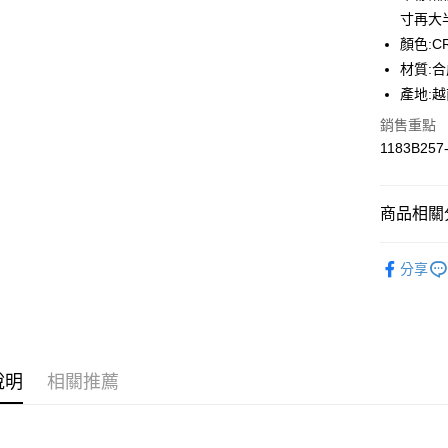
寸再大
Apple Pay
顏色:CR
ATM付款
材質:
產地:
銷售重點
運送方式
1183B257
全家取貨
每筆NT$8
商品相關分
付款後全
BRAND
每筆NT$8
分享
人氣商品
萊爾富取
每筆NT$8
付款後萊
說明
相關推薦
每筆NT$8
7-11取貨
每筆NT$8