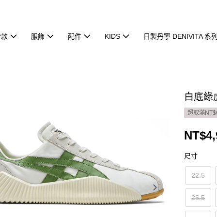
鞋款
服飾
配件
KIDS
日製丹寧 DENIVITA 系
白底綠虎
超取滿NT$
NT$4,
尺寸
22.5
25.5