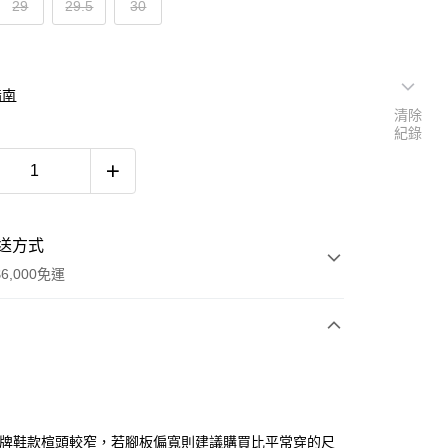
29
29.5
30
指南
清除
紀錄
送方式
6,000免運
次付款
付款
品牌鞋款楦頭較窄，若腳板偏寬則建議購買比平常穿的尺