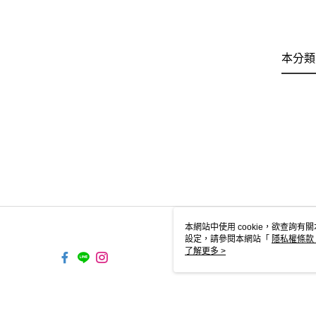
本分類
本網站中使用 cookie，欲查詢有關
設定，請參閱本網站「
隱私權條款
使用 cookie。
了解更多 >