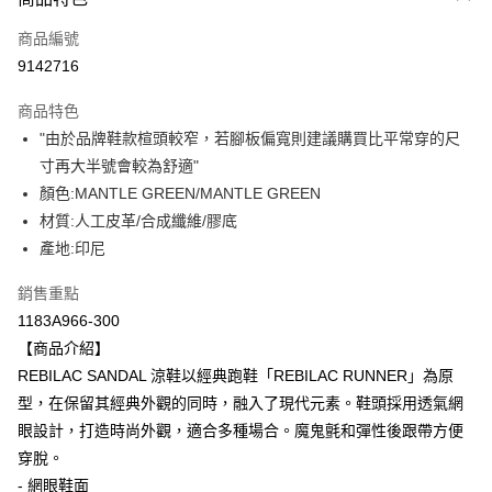
信用卡一次付款
商品編號
超商取貨付款
9142716
LINE Pay
商品特色
Apple Pay
"由於品牌鞋款楦頭較窄，若腳板偏寬則建議購買比平常穿的尺
寸再大半號會較為舒適"
ATM付款
顏色:MANTLE GREEN/MANTLE GREEN
材質:人工皮革/合成纖維/膠底
運送方式
產地:印尼
全家取貨付款
每筆NT$80，滿NT$6,000(含以上)免運費
銷售重點
1183A966-300
付款後全家取貨
【商品介紹】
每筆NT$80，滿NT$6,000(含以上)免運費
REBILAC SANDAL 涼鞋以經典跑鞋「REBILAC RUNNER」為原
型，在保留其經典外觀的同時，融入了現代元素。鞋頭採用透氣網
萊爾富取貨付款
眼設計，打造時尚外觀，適合多種場合。魔鬼氈和彈性後跟帶方便
每筆NT$80，滿NT$6,000(含以上)免運費
穿脫。
付款後萊爾富取貨
- 網眼鞋面