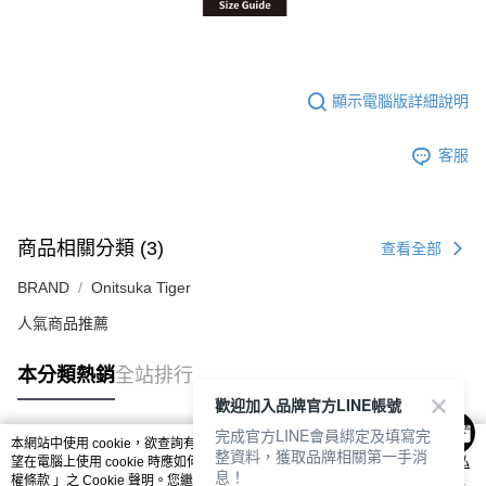
顯示電腦版詳細說明
客服
商品相關分類 (3)
查看全部
BRAND
Onitsuka Tiger
人氣商品推薦
本分類熱銷
全站排行
歡迎加入品牌官方LINE帳號
完成官方LINE會員綁定及填寫完
本網站中使用 cookie，欲查詢有關本網站使用 cookie 方式之詳情，及若您不希
整資料，獲取品牌相關第一手消
熱門標籤
望在電腦上使用 cookie 時應如何變更電腦的 cookie 設定，請參閱本網站「
隱私
息！
權條款
」之 Cookie 聲明。您繼續使用本網站即表示您同意本公司得按本網站使