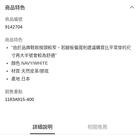
付款方式
商品特色
信用卡一次付款
商品編號
超商取貨付款
9142704
LINE Pay
商品特色
Apple Pay
"由於品牌鞋款楦頭較窄，若腳板偏寬則建議購買比平常穿的尺
寸再大半號會較為舒適"
ATM付款
顏色:NAVY/WHITE
材質:天然皮革/膠底
運送方式
產地:日本
全家取貨付款
每筆NT$80，滿NT$6,000(含以上)免運費
銷售重點
1183A915-400
付款後全家取貨
每筆NT$80，滿NT$6,000(含以上)免運費
萊爾富取貨付款
詳細說明
相關推薦
每筆NT$80，滿NT$6,000(含以上)免運費