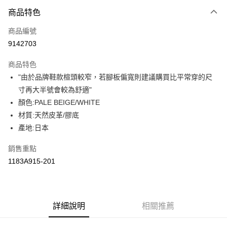
付款方式
商品特色
信用卡一次付款
商品編號
超商取貨付款
9142703
LINE Pay
商品特色
Apple Pay
"由於品牌鞋款楦頭較窄，若腳板偏寬則建議購買比平常穿的尺
寸再大半號會較為舒適"
ATM付款
顏色:PALE BEIGE/WHITE
材質:天然皮革/膠底
運送方式
產地:日本
全家取貨付款
每筆NT$80，滿NT$6,000(含以上)免運費
銷售重點
1183A915-201
付款後全家取貨
每筆NT$80，滿NT$6,000(含以上)免運費
萊爾富取貨付款
詳細說明
相關推薦
每筆NT$80，滿NT$6,000(含以上)免運費