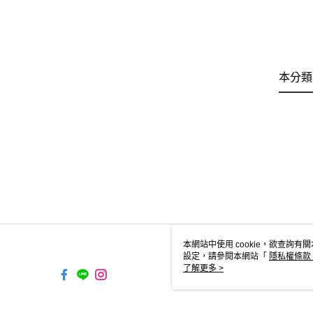
本分類
本網站中使用 cookie，欲查詢有關
設定，請參閱本網站「
隱私權條款
使用 cookie。
了解更多 >