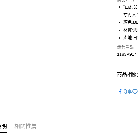
LINE Pay
"由於
寸再大
Apple Pay
顏色:BL
ATM付款
材質:
產地:
銷售重點
運送方式
1183A914
全家取貨
每筆NT$8
商品相關分
付款後全
BRAND
每筆NT$8
分享
人氣商品
萊爾富取
鞋款
NI
每筆NT$8
付款後萊
說明
相關推薦
每筆NT$8