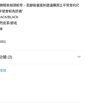
品牌鞋款楦頭較窄，若腳板偏寬則建議購買比平常穿的尺
半號會較為舒適"
ACK/BLACK
天然皮革/膠底
日本
-001
付款
0，滿NT$6,000(含以上)免運費
類 (3)
家取貨
Onitsuka Tiger
0，滿NT$6,000(含以上)免運費
客服
推薦
貨付款
PPON MADE | 日本製
0，滿NT$6,000(含以上)免運費
爾富取貨
0，滿NT$6,000(含以上)免運費