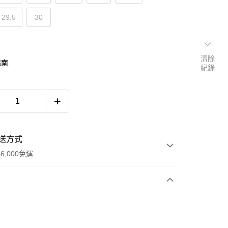
29.5
30
清除
指南
紀錄
送方式
6,000免運
次付款
付款