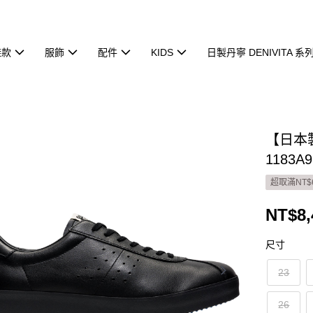
鞋款
服飾
配件
KIDS
日製丹寧 DENIVITA 系
【日本製
1183A9
超取滿NT$
NT$8,
尺寸
23
26