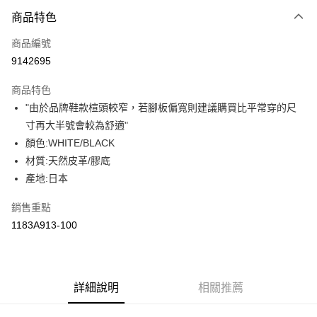
付款方式
商品特色
信用卡一次付款
商品編號
超商取貨付款
9142695
LINE Pay
商品特色
Apple Pay
"由於品牌鞋款楦頭較窄，若腳板偏寬則建議購買比平常穿的尺
寸再大半號會較為舒適"
ATM付款
顏色:WHITE/BLACK
材質:天然皮革/膠底
運送方式
產地:日本
全家取貨付款
每筆NT$80，滿NT$6,000(含以上)免運費
銷售重點
1183A913-100
付款後全家取貨
每筆NT$80，滿NT$6,000(含以上)免運費
萊爾富取貨付款
詳細說明
相關推薦
每筆NT$80，滿NT$6,000(含以上)免運費