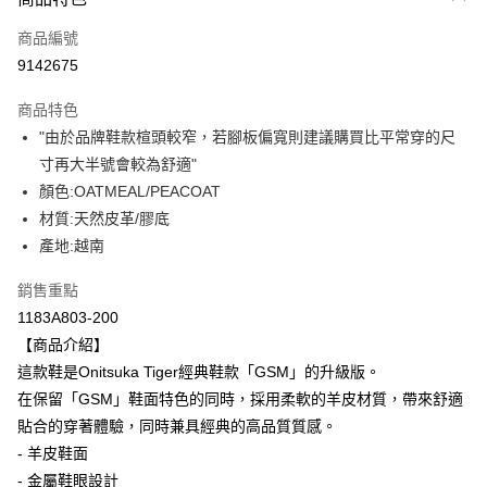
信用卡一次付款
商品編號
超商取貨付款
9142675
LINE Pay
商品特色
Apple Pay
"由於品牌鞋款楦頭較窄，若腳板偏寬則建議購買比平常穿的尺
寸再大半號會較為舒適"
ATM付款
顏色:OATMEAL/PEACOAT
材質:天然皮革/膠底
運送方式
產地:越南
全家取貨付款
每筆NT$80，滿NT$6,000(含以上)免運費
銷售重點
1183A803-200
付款後全家取貨
【商品介紹】
每筆NT$80，滿NT$6,000(含以上)免運費
這款鞋是Onitsuka Tiger經典鞋款「GSM」的升級版。
在保留「GSM」鞋面特色的同時，採用柔軟的羊皮材質，帶來舒適
萊爾富取貨付款
貼合的穿著體驗，同時兼具經典的高品質質感。
每筆NT$80，滿NT$6,000(含以上)免運費
- 羊皮鞋面
付款後萊爾富取貨
- 金屬鞋眼設計