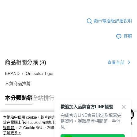
顯示電腦版詳細說明
客服
商品相關分類 (3)
查看全部
BRAND
Onitsuka Tiger
人氣商品推薦
本分類熱銷
全站排行
歡迎加入品牌官方LINE帳號
完成官方LINE會員綁定及填寫完
本網站中使用 cookie，欲查詢有關本網站使用 cookie 方式之詳情，及若您不希
整資料，獲取品牌相關第一手消
熱門標籤
望在電腦上使用 cookie 時應如何變更電腦的 cookie 設定，請參閱本網站「
隱私
息！
權條款
」之 Cookie 聲明。您繼續使用本網站即表示您同意本公司得按本網站使
用條款之 Cookie 聲明使用 cookie。
了解更多 >