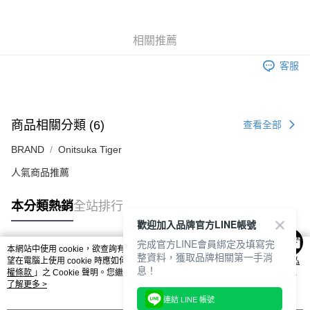
7-11取貨付款
每筆NT$80，滿NT$6,000(含以上)免運費
相關推薦
付款後7-11取貨
每筆NT$80，滿NT$6,000(含以上)免運費
客服
宅配
每筆NT$120，滿NT$6,000(含以上)免運費
商品相關分類 (6)
查看全部
BRAND
Onitsuka Tiger
人氣商品推薦
本分類熱銷
全站排行
歡迎加入品牌官方LINE帳號
完成官方LINE會員綁定及填寫完
本網站中使用 cookie，欲查詢有關本網站使用 cookie 方式之詳情，及若您不希
整資料，獲取品牌相關第一手消
熱門標籤
望在電腦上使用 cookie 時應如何變更電腦的 cookie 設定，請參閱本網站「
隱私
息！
權條款
」之 Cookie 聲明。您繼續使用本網站即表示您同意本公司得按本網站使
用條款之 Cookie 聲明使用 cookie。
了解更多 >
連結 LINE 帳號