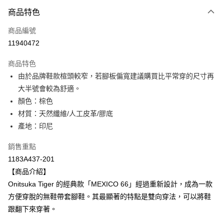
付款方式
商品特色
信用卡一次付款
商品編號
超商取貨付款
11940472
ATM付款
商品特色
由於品牌鞋款楦頭較窄，若腳板偏寬建議購買比平常穿的尺寸再
運送方式
大半號會較為舒適。
全家取貨付款
顏色：棕色
每筆NT$80，滿NT$6,000(含以上)免運費
材質：天然纖維/人工皮革/膠底
產地：印尼
付款後全家取貨
每筆NT$80，滿NT$6,000(含以上)免運費
銷售重點
1183A437-201
萊爾富取貨付款
【商品介紹】
每筆NT$80，滿NT$6,000(含以上)免運費
Onitsuka Tiger 的經典款「MEXICO 66」經過重新設計，成為一款
付款後萊爾富取貨
方便穿脫的無鞋帶套腳鞋。其最顯著的特點是雙向穿法，可以將鞋
每筆NT$80，滿NT$6,000(含以上)免運費
跟翻下來穿著。