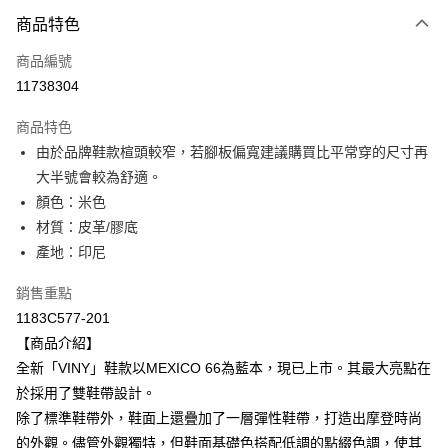
付款方式
商品特色
信用卡一次付款
商品編號
超商取貨付款
11738304
ATM付款
商品特色
由於品牌鞋款楦頭較窄，若腳板偏寬建議購買比平常穿的尺寸再
運送方式
大半號會較為舒適。
全家取貨付款
顏色：米色
每筆NT$80，滿NT$6,000(含以上)免運費
材質：皮革/膠底
產地：印尼
付款後全家取貨
每筆NT$80，滿NT$6,000(含以上)免運費
銷售重點
1183C577-201
萊爾富取貨付款
【商品介紹】
每筆NT$80，滿NT$6,000(含以上)免運費
全新「VINY」鞋款以MEXICO 66為藍本，現已上市。其最大亮點在
付款後萊爾富取貨
於採用了雙鞋帶設計。
每筆NT$80，滿NT$6,000(含以上)免運費
除了標準鞋帶外，鞋面上還疊加了一層彈性鞋帶，打造出摩登時尚
的外觀。儘管外觀獨特，但鞋面基礎色搭配低調的點綴色調，使其