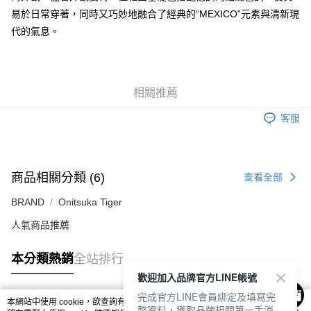
7-11取貨付款
易於日常穿著，同時又巧妙地融合了經典的“MEXICO”元素與清新現
每筆NT$80，滿NT$6,000(含以上)免運費
代的氣息。
付款後7-11取貨
每筆NT$80，滿NT$6,000(含以上)免運費
宅配
相關推薦
每筆NT$120，滿NT$6,000(含以上)免運費
客服
商品相關分類 (6)
查看全部
BRAND
Onitsuka Tiger
人氣商品推薦
本分類熱銷
全站排行
歡迎加入品牌官方LINE帳號
完成官方LINE會員綁定及填寫完
本網站中使用 cookie，欲查詢有關本網站使用 cookie 方式之詳情，及若您不希
整資料，獲取品牌相關第一手消