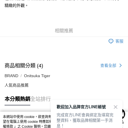
每筆NT$80，滿NT$6,000(含以上)免運費
精緻的外觀。
付款後7-11取貨
每筆NT$80，滿NT$6,000(含以上)免運費
宅配
相關推薦
每筆NT$120，滿NT$6,000(含以上)免運費
客服
商品相關分類 (4)
查看全部
BRAND
Onitsuka Tiger
人氣商品推薦
本分類熱銷
全站排行
歡迎加入品牌官方LINE帳號
完成官方LINE會員綁定及填寫完
本網站中使用 cookie，欲查詢有關本網站使用 cookie 方式之詳情，及若您不希
整資料，獲取品牌相關第一手消
熱門標籤
望在電腦上使用 cookie 時應如何變更電腦的 cookie 設定，請參閱本網站「
隱私
息！
權條款
」之 Cookie 聲明。您繼續使用本網站即表示您同意本公司得按本網站使