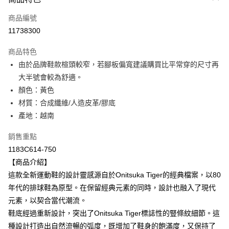
信用卡一次付款
商品編號
超商取貨付款
11738300
ATM付款
商品特色
由於品牌鞋款楦頭較窄，若腳板偏寬建議購買比平常穿的尺寸再
運送方式
大半號會較為舒適。
全家取貨付款
顏色：黃色
每筆NT$80，滿NT$6,000(含以上)免運費
材質：合成纖維/人造皮革/膠底
產地：越南
付款後全家取貨
每筆NT$80，滿NT$6,000(含以上)免運費
銷售重點
1183C614-750
萊爾富取貨付款
【商品介紹】
每筆NT$80，滿NT$6,000(含以上)免運費
這款全新運動鞋的設計靈感源自於Onitsuka Tiger的經典檔案，以80
付款後萊爾富取貨
年代的排球鞋為原型。在保留經典元素的同時，設計也融入了現代
每筆NT$80，滿NT$6,000(含以上)免運費
元素，以契合當代潮流。
鞋底經過重新設計，突出了Onitsuka Tiger標誌性的豎條紋細節。這
7-11取貨付款
種設計打造出自然流暢的弧度，既增加了鞋身的飽滿度，又保持了