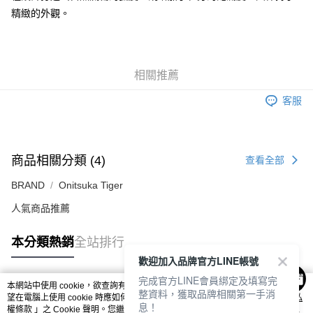
每筆NT$80，滿NT$6,000(含以上)免運費
精緻的外觀。
付款後7-11取貨
每筆NT$80，滿NT$6,000(含以上)免運費
宅配
相關推薦
每筆NT$120，滿NT$6,000(含以上)免運費
客服
商品相關分類 (4)
查看全部
BRAND
Onitsuka Tiger
人氣商品推薦
本分類熱銷
全站排行
歡迎加入品牌官方LINE帳號
完成官方LINE會員綁定及填寫完
本網站中使用 cookie，欲查詢有關本網站使用 cookie 方式之詳情，及若您不希
整資料，獲取品牌相關第一手消
熱門標籤
望在電腦上使用 cookie 時應如何變更電腦的 cookie 設定，請參閱本網站「
隱私
息！
權條款
」之 Cookie 聲明。您繼續使用本網站即表示您同意本公司得按本網站使