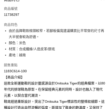
信用卡一次付款
商品編號
超商取貨付款
11738297
ATM付款
商品特色
由於品牌鞋款楦頭較窄，若腳板偏寬建議購買比平常穿的尺寸再
運送方式
大半號會較為舒適。
全家取貨付款
顏色：米色
每筆NT$80，滿NT$6,000(含以上)免運費
材質：合成纖維/人造皮革/膠底
產地：越南
付款後全家取貨
每筆NT$80，滿NT$6,000(含以上)免運費
銷售重點
1183C614-100
萊爾富取貨付款
【商品介紹】
每筆NT$80，滿NT$6,000(含以上)免運費
這款全新運動鞋的設計靈感源自於Onitsuka Tiger的經典檔案，以80
付款後萊爾富取貨
年代的排球鞋為原型。在保留經典元素的同時，設計也融入了現代
每筆NT$80，滿NT$6,000(含以上)免運費
元素，以契合當代潮流。
鞋底經過重新設計，突出了Onitsuka Tiger標誌性的豎條紋細節。這
7-11取貨付款
種設計打造出自然流暢的弧度，既增加了鞋身的飽滿度，又保持了