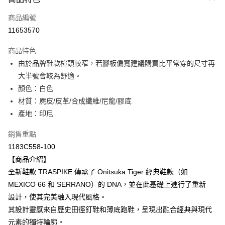
信用卡一次付款
商品編號
超商取貨付款
11653570
ATM付款
商品特色
由於品牌鞋款楦頭較窄，若腳板偏寬建議購買比平常穿的尺寸再
運送方式
大半號會較為舒適。
全家取貨付款
顏色：白色
每筆NT$80，滿NT$6,000(含以上)免運費
材質：麂皮/皮革/合成纖維/尼龍/膠底
產地：印尼
付款後全家取貨
每筆NT$80，滿NT$6,000(含以上)免運費
銷售重點
1183C558-100
萊爾富取貨付款
【商品介紹】
每筆NT$80，滿NT$6,000(含以上)免運費
全新鞋款 TRASPIKE 傳承了 Onitsuka Tiger 經典鞋款（如
付款後萊爾富取貨
MEXICO 66 和 SERRANO）的 DNA，並在此基礎上進行了重新
每筆NT$80，滿NT$6,000(含以上)免運費
設計，使其完美融入現代風格。
其設計靈感來自歷史田徑釘鞋和薄底跑鞋，呈現出融合經典與現代
7-11取貨付款
元素的獨特輪廓。