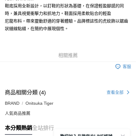
每筆NT$80，滿NT$6,000(含以上)免運費
鞋底採用全新設計，以釘鞋的形狀為基礎，在保證輕盈腳感的同
付款後7-11取貨
時，兼具視覺衝擊力和抓地力。鞋面採用柔軟貼合的輕盈
每筆NT$80，滿NT$6,000(含以上)免運費
尼龍布料，帶來靈動舒適的穿著體驗。品牌標誌性的虎紋飾以鋸齒
狀縫線點綴，在簡約中展現個性。
宅配
每筆NT$120，滿NT$6,000(含以上)免運費
相關推薦
客服
商品相關分類 (4)
查看全部
BRAND
Onitsuka Tiger
人氣商品推薦
本分類熱銷
全站排行