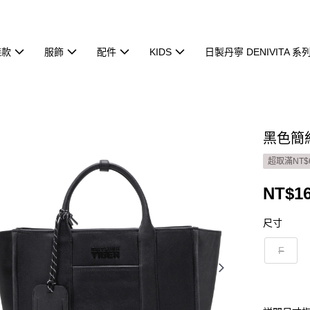
鞋款
服飾
配件
KIDS
日製丹寧 DENIVITA 系
黑色簡約
超取滿NT$
NT$16
尺寸
F