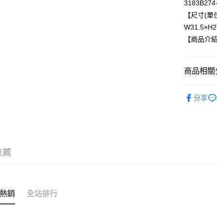
3183B274
每筆NT$8
【尺寸(單位
W31.5×H2
付款後全
【商品介
每筆NT$8
萊爾富取
商品相關分
每筆NT$8
BRAND
付款後萊
分享
每筆NT$8
人氣商品
配件
包
7-11取貨
每筆NT$8
新品上市
推薦
新品上市
付款後7-1
每筆NT$8
米蘭時裝
宅配
熱銷
全站排行
每筆NT$1