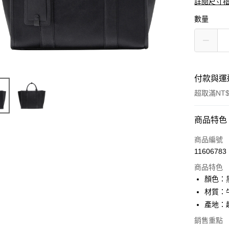
詳閱尺寸
數量
付款與運
超取滿NT$
付款方式
商品特色
信用卡一
商品編號
11606783
超商取貨
商品特色
ATM付款
顏色：
材質：
產地：
運送方式
銷售重點
全家取貨