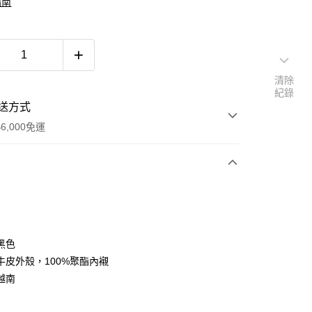
指南
清除
紀錄
送方式
6,000免運
次付款
付款
黑色
牛皮外殼，100%聚酯內襯
越南
付款