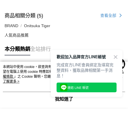
每筆NT$80，滿NT$6,000(含以上)免運費
7-11取貨付款
商品相關分類 (5)
查看全部
每筆NT$80，滿NT$6,000(含以上)免運費
BRAND
Onitsuka Tiger
付款後7-11取貨
人氣商品推薦
每筆NT$80，滿NT$6,000(含以上)免運費
本分類熱銷
全站排行
宅配
歡迎加入品牌官方LINE帳號
每筆NT$120，滿NT$6,000(含以上)免運費
完成官方LINE會員綁定及填寫完
本網站中使用 cookie，欲查詢有關本網站使用 cookie 方式之詳情，及若您不希
整資料，獲取品牌相關第一手消
熱門標籤
望在電腦上使用 cookie 時應如何變更電腦的 cookie 設定，請參閱本網站「
隱私
息！
權條款
」之 Cookie 聲明。您繼續使用本網站即表示您同意本公司得按本網站使
用條款之 Cookie 聲明使用 cookie。
了解更多 >
連結 LINE 帳號
我知道了