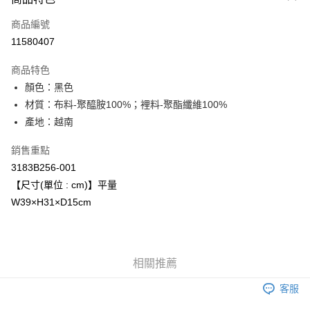
信用卡一次付款
商品編號
超商取貨付款
11580407
LINE Pay
商品特色
Apple Pay
顏色：黑色
材質：布料-聚醯胺100%；裡料-聚酯纖維100%
ATM付款
產地：越南
運送方式
銷售重點
全家取貨付款
3183B256-001
每筆NT$80，滿NT$6,000(含以上)免運費
【尺寸(單位 : cm)】平量
W39×H31×D15cm
付款後全家取貨
每筆NT$80，滿NT$6,000(含以上)免運費
萊爾富取貨付款
相關推薦
每筆NT$80，滿NT$6,000(含以上)免運費
客服
付款後萊爾富取貨