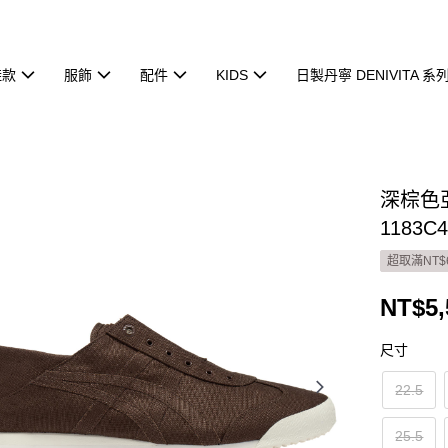
鞋款
服飾
配件
KIDS
日製丹寧 DENIVITA 系
深棕色亞麻
1183C4
超取滿NT$
NT$5,
尺寸
22.5
25.5