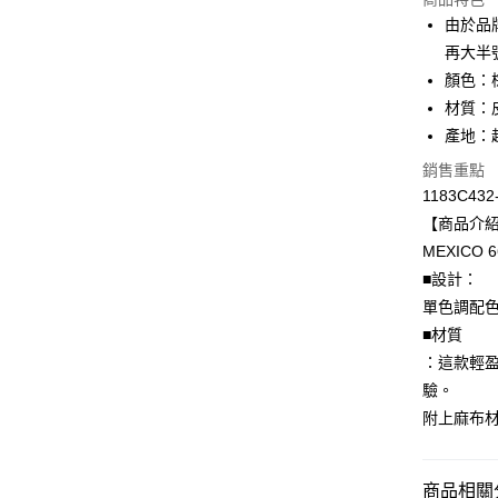
LINE Pay
由於品
再大半
Apple Pay
顏色：
ATM付款
材質：
產地：
銷售重點
運送方式
1183C432
全家取貨
【商品介
每筆NT$8
MEXICO
■設計：
付款後全
單色調配
每筆NT$8
■材質
萊爾富取
：這款輕盈
每筆NT$8
驗。
附上麻布
付款後萊
每筆NT$8
商品相關分