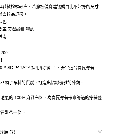
牌鞋款楦頭較窄，若腳板偏寬建議購買比平常穿的尺寸
號會較為舒適。
棕色
皮革/天然纖維/膠底
越南
-200
付款
紹】
0，滿NT$6,000(含以上)免運費
 66™ SD PARATY 採用麻質鞋面，非常適合春夏穿著。
家取貨
色凸顯了布料的質感，打造出精緻優雅的外觀。
0，滿NT$6,000(含以上)免運費
貨付款
透氣的 100% 麻質布料，為春夏穿著帶來舒適的穿著體
0，滿NT$6,000(含以上)免運費
材質鞋帶一條。
爾富取貨
0，滿NT$6,000(含以上)免運費
類 (7)