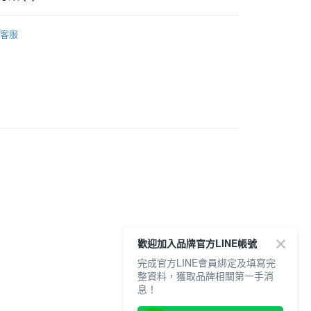
付款
0，滿NT$6,000(含以上)免運費
Onitsuka Tiger
客服
1取貨
推薦
0，滿NT$6,000(含以上)免運費
鞋款
6
VIEW ALL
20，滿NT$6,000(含以上)免運費
6
MEXICO 66 SD
6
MEXICO 66 PARATY
全品項
歡迎加入品牌官方LINE帳號
完成官方LINE會員綁定及填寫完
整資料，獲取品牌相關第一手消
息！