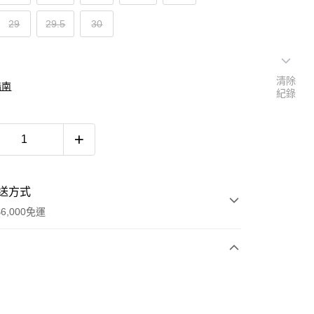
29
29.5
30
清除
指南
紀錄
送方式
6,000免運
次付款
付款