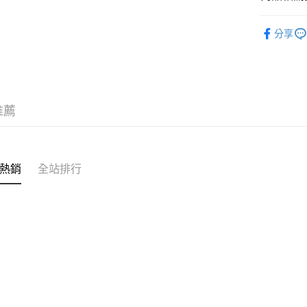
7-11取貨
每筆NT$8
BRAND
分享
付款後7-1
人氣商品
每筆NT$8
新品上市
宅配
MEXICO 6
每筆NT$1
推薦
MEXICO 6
MEXICO 6
新品上市
熱銷
全站排行