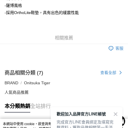
每筆NT$80，滿NT$6,000(含以上)免運費
-薩博風格
-採用OrthoLite鞋墊，具有出色的緩震性能
7-11取貨付款
每筆NT$80，滿NT$6,000(含以上)免運費
付款後7-11取貨
相關推薦
每筆NT$80，滿NT$6,000(含以上)免運費
客服
宅配
每筆NT$120，滿NT$6,000(含以上)免運費
商品相關分類 (7)
查看全部
BRAND
Onitsuka Tiger
人氣商品推薦
本分類熱銷
全站排行
歡迎加入品牌官方LINE帳號
完成官方LINE會員綁定及填寫完
本網站中使用 cookie，欲查詢有關本網站使用 cookie 方式之詳情，及若您不希
整資料，獲取品牌相關第一手消