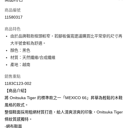
信用卡一次付款
商品編號
超商取貨付款
11580317
LINE Pay
商品特色
Apple Pay
由於品牌鞋款楦頭較窄，若腳板偏寬建議購買比平常穿的尺寸再
大半號會較為舒適。
ATM付款
顏色：黑色
材質：天然纖維/合成纖維
運送方式
產地：越南
全家取貨付款
每筆NT$80，滿NT$6,000(含以上)免運費
銷售重點
1183C123-002
付款後全家取貨
【商品介紹】
每筆NT$80，滿NT$6,000(含以上)免運費
將 Onitsuka Tiger 的標準款之一「MEXICO 66」昇華為輕鬆的木鞋
風格的款式。
萊爾富取貨付款
整個鞋面採用粗網材質打造，給人清爽涼爽的印象，Onitsuka Tiger
每筆NT$80，滿NT$6,000(含以上)免運費
條紋質感獨特。
付款後萊爾富取貨
-網布鞋面