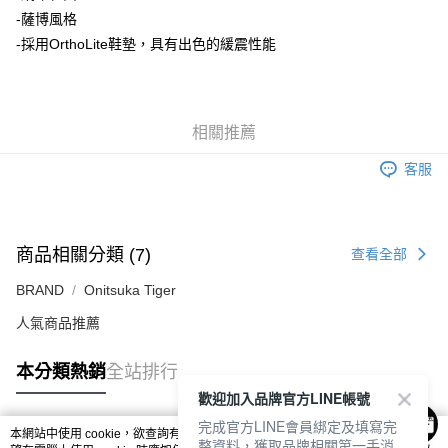
每筆NT$80，滿NT$6,000(含以上)免運費
-薩博風格
-採用OrthoLite鞋墊，具有出色的緩震性能
7-11取貨付款
每筆NT$80，滿NT$6,000(含以上)免運費
付款後7-11取貨
相關推薦
每筆NT$80，滿NT$6,000(含以上)免運費
客服
宅配
每筆NT$120，滿NT$6,000(含以上)免運費
商品相關分類 (7)
查看全部
BRAND
Onitsuka Tiger
人氣商品推薦
本分類熱銷
全站排行
歡迎加入品牌官方LINE帳號
完成官方LINE會員綁定及填寫完
本網站中使用 cookie，欲查詢有關本網站使用 cookie 方式之詳情，及若您不希
整資料，獲取品牌相關第一手消