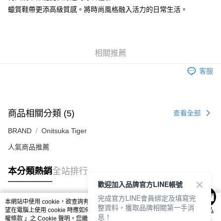
每筆NT$80，滿NT$6,000(含以上)免運費
蠟質鞋帶更添高級質感。將時尚風格融入活力的日常生活。
7-11取貨付款
每筆NT$80，滿NT$6,000(含以上)免運費
相關推薦
付款後7-11取貨
每筆NT$80，滿NT$6,000(含以上)免運費
客服
宅配
每筆NT$120，滿NT$6,000(含以上)免運費
商品相關分類 (5)
查看全部
BRAND
Onitsuka Tiger
人氣商品推薦
本分類熱銷
全站排行
歡迎加入品牌官方LINE帳號
完成官方LINE會員綁定及填寫完
本網站中使用 cookie，欲查詢有關本網站使用 cookie 方式之詳情，及若您不希
整資料，獲取品牌相關第一手消
熱門標籤
望在電腦上使用 cookie 時應如何變更電腦的 cookie 設定，請參閱本網站「
隱私
息！
權條款
」之 Cookie 聲明。您繼續使用本網站即表示您同意本公司得按本網站使