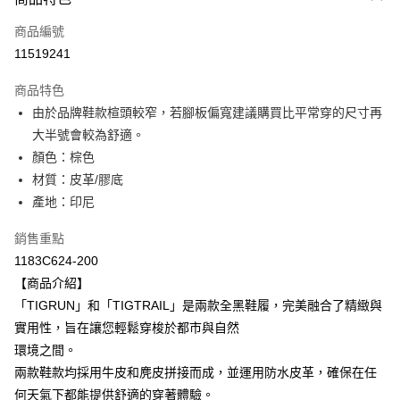
信用卡一次付款
商品編號
超商取貨付款
11519241
LINE Pay
商品特色
Apple Pay
由於品牌鞋款楦頭較窄，若腳板偏寬建議購買比平常穿的尺寸再
大半號會較為舒適。
ATM付款
顏色：棕色
材質：皮革/膠底
運送方式
產地：印尼
全家取貨付款
每筆NT$80，滿NT$6,000(含以上)免運費
銷售重點
1183C624-200
付款後全家取貨
【商品介紹】
每筆NT$80，滿NT$6,000(含以上)免運費
「TIGRUN」和「TIGTRAIL」是兩款全黑鞋履，完美融合了精緻與
實用性，旨在讓您輕鬆穿梭於都市與自然
萊爾富取貨付款
環境之間。
每筆NT$80，滿NT$6,000(含以上)免運費
兩款鞋款均採用牛皮和麂皮拼接而成，並運用防水皮革，確保在任
付款後萊爾富取貨
何天氣下都能提供舒適的穿著體驗。