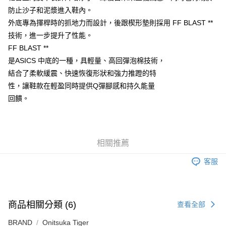
付款後萊爾富取貨
防止沙子和泥漿進入鞋內。
每筆NT$80，滿NT$6,000(含以上)免運費
外底專為揮桿時的抓地力而設計，後跟楔形墊則採用 FF BLAST **
技術，進一步提升了性能。
7-11取貨付款
FF BLAST **
每筆NT$80，滿NT$6,000(含以上)免運費
是ASICS 中底的一種，具輕量、高回彈泡棉技術，
付款後7-11取貨
結合了柔軟緩震、快速恢復形狀和強力推蹬的特
每筆NT$80，滿NT$6,000(含以上)免運費
性，讓鞋款在輕盈同時提供Q彈腳感和持久能量
回饋。
宅配
每筆NT$120，滿NT$6,000(含以上)免運費
相關推薦
客服
商品相關分類 (6)
查看全部
BRAND
Onitsuka Tiger