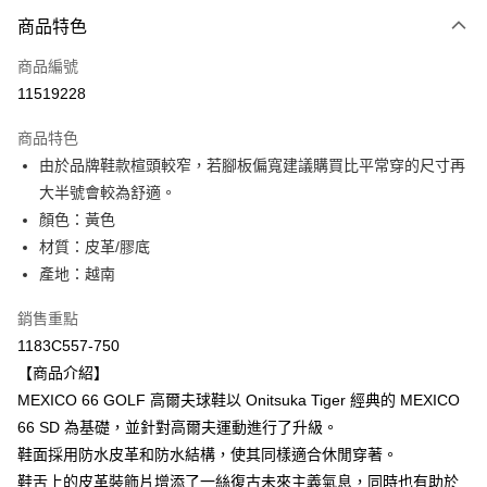
付款方式
商品特色
信用卡一次付款
商品編號
超商取貨付款
11519228
LINE Pay
商品特色
Apple Pay
由於品牌鞋款楦頭較窄，若腳板偏寬建議購買比平常穿的尺寸再
大半號會較為舒適。
ATM付款
顏色：黃色
材質：皮革/膠底
運送方式
產地：越南
全家取貨付款
每筆NT$80，滿NT$6,000(含以上)免運費
銷售重點
1183C557-750
付款後全家取貨
【商品介紹】
每筆NT$80，滿NT$6,000(含以上)免運費
MEXICO 66 GOLF 高爾夫球鞋以 Onitsuka Tiger 經典的 MEXICO
66 SD 為基礎，並針對高爾夫運動進行了升級。
萊爾富取貨付款
鞋面採用防水皮革和防水結構，使其同樣適合休閒穿著。
每筆NT$80，滿NT$6,000(含以上)免運費
鞋舌上的皮革裝飾片增添了一絲復古未來主義氣息，同時也有助於