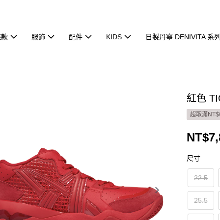
鞋款
服飾
配件
KIDS
日製丹寧 DENIVITA 系
紅色 TI
超取滿NT$
NT$7,
尺寸
22.5
25.5