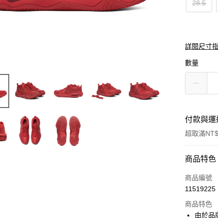
28.5
詳閱尺寸
數量
付款與運
超取滿NT$
付款方式
商品特色
信用卡一
商品編號
11519225
超商取貨
商品特色
LINE Pay
由於品