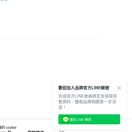
推薦
1取貨
鞋款
0，滿NT$6,000(含以上)免運費
全品項
潮流 | ULTI RS 系列
TIGCOURT
20，滿NT$6,000(含以上)免運費
歡迎加入品牌官方LINE帳號
完成官方LINE會員綁定及填寫完
整資料，獲取品牌相關第一手消
息！
連結 LINE 帳號
 cookie