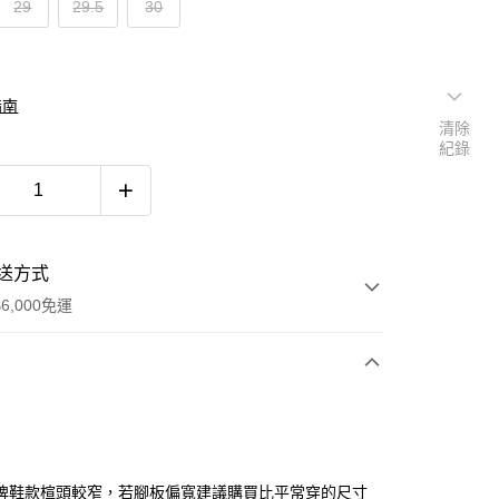
29
29.5
30
指南
清除
紀錄
送方式
6,000免運
次付款
付款
牌鞋款楦頭較窄，若腳板偏寬建議購買比平常穿的尺寸