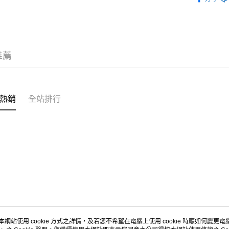
人氣商品
付款後7-1
新品上市
每筆NT$8
新品上市
宅配
推薦
鞋款
機能
每筆NT$1
熱銷
全站排行
本網站使用 cookie 方式之詳情，及若您不希望在電腦上使用 cookie 時應如何變更電腦的