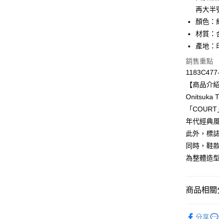
再大半
Apple Pay
顏色：
ATM付款
材質：
產地：
銷售重點
運送方式
1183C477
全家取貨
【商品介
每筆NT$8
Onitsu
「COUR
付款後全
年代經典風格
每筆NT$8
此外，標
萊爾富取
同時，鞋
每筆NT$8
為整體造
付款後萊
每筆NT$8
商品相關分
7-11取貨
BRAND
分享
每筆NT$8