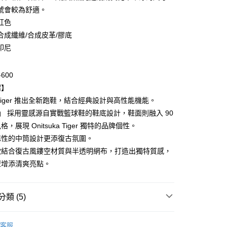
號會較為舒適。
紅色
合成纖維/合成皮革/膠底
印尼
-600
付款
紹】
0，滿NT$6,000(含以上)免運費
ka Tiger 推出全新跑鞋，結合經典設計與高性能機能。
T」 採用靈感源自實戰籃球鞋的鞋底設計，鞋面則融入 90
家取貨
，展現 Onitsuka Tiger 獨特的品牌個性。
0，滿NT$6,000(含以上)免運費
誌性的中筒設計更添復古氛圍。
貨付款
款結合復古風鏤空材質與半透明網布，打造出獨特質感，
0，滿NT$6,000(含以上)免運費
型增添清爽亮點。
爾富取貨
0，滿NT$6,000(含以上)免運費
類 (5)
付款
Onitsuka Tiger
客服
0，滿NT$6,000(含以上)免運費