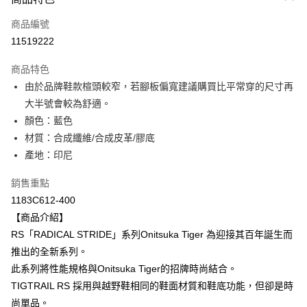
信用卡一次付款
商品編號
超商取貨付款
11519222
LINE Pay
商品特色
Apple Pay
由於品牌鞋款楦頭較窄，若腳板偏寬建議購買比平常穿的尺寸再
大半號會較為舒適。
ATM付款
顏色：藍色
材質：合成纖維/合成皮革/膠底
運送方式
產地：印尼
全家取貨付款
每筆NT$80，滿NT$6,000(含以上)免運費
銷售重點
1183C612-400
付款後全家取貨
【商品介紹】
每筆NT$80，滿NT$6,000(含以上)免運費
RS「RADICAL STRIDE」系列Onitsuka Tiger 為迎接其百年誕生而
推出的全新系列。
萊爾富取貨付款
此系列將性能規格與Onitsuka Tiger的招牌時尚結合。
每筆NT$80，滿NT$6,000(含以上)免運費
TIGTRAIL RS 採用與越野鞋相同的鞋面材質和鞋底功能，但卻是時
付款後萊爾富取貨
尚單品。