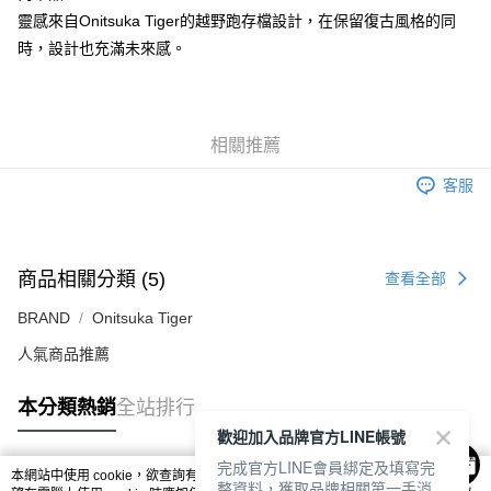
每筆NT$80，滿NT$6,000(含以上)免運費
靈感來自Onitsuka Tiger的越野跑存檔設計，在保留復古風格的同
時，設計也充滿未來感。
7-11取貨付款
每筆NT$80，滿NT$6,000(含以上)免運費
付款後7-11取貨
相關推薦
每筆NT$80，滿NT$6,000(含以上)免運費
客服
宅配
每筆NT$120，滿NT$6,000(含以上)免運費
商品相關分類 (5)
查看全部
BRAND
Onitsuka Tiger
人氣商品推薦
本分類熱銷
全站排行
歡迎加入品牌官方LINE帳號
完成官方LINE會員綁定及填寫完
本網站中使用 cookie，欲查詢有關本網站使用 cookie 方式之詳情，及若您不希
整資料，獲取品牌相關第一手消