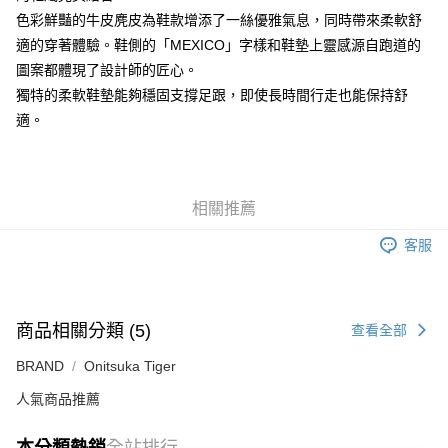
付款後萊爾富取貨
色彩鮮豔的牛皮麂皮為鞋款增添了一絲優雅氣息，同時帶來柔軟舒
每筆NT$80，滿NT$6,000(含以上)免運費
適的穿著體驗。鞋側的「MEXICO」字樣和鞋墊上靈感源自跑道的
圖案都體現了設計師的匠心。
7-11取貨付款
獨特的柔軟鞋墊能夠穩固支撐足跟，即使長時間行走也能保持舒
每筆NT$80，滿NT$6,000(含以上)免運費
適。
付款後7-11取貨
每筆NT$80，滿NT$6,000(含以上)免運費
宅配
相關推薦
每筆NT$120，滿NT$6,000(含以上)免運費
客服
商品相關分類 (5)
查看全部
BRAND
Onitsuka Tiger
人氣商品推薦
本分類熱銷
全站排行