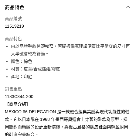
付款方式
商品特色
信用卡一次付款
商品編號
超商取貨付款
11519219
LINE Pay
商品特色
Apple Pay
由於品牌鞋款楦頭較窄，若腳板偏寬建議購買比平常穿的尺寸再
大半號會較為舒適。
ATM付款
顏色：棕色
材質：皮革/合成纖維/膠底
運送方式
產地：印尼
全家取貨付款
每筆NT$80，滿NT$6,000(含以上)免運費
銷售重點
1183C344-200
付款後全家取貨
【商品介紹】
每筆NT$80，滿NT$6,000(含以上)免運費
MEXICO 66 DELEGATION 是一款融合經典美感與現代功能性的鞋
款。它以日本隊在 1968 年墨西哥奧運會上穿著的鞋款為原型，採
萊爾富取貨付款
用簡約而精緻的設計重新演繹，將復古風格的麂皮鞋面與輕盈耐用
每筆NT$80，滿NT$6,000(含以上)免運費
的鞋底完美結合。