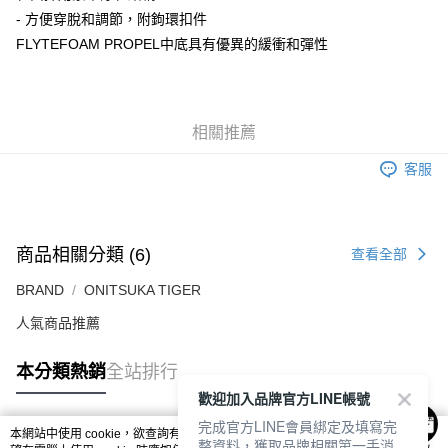
每筆NT$80，滿NT$6,000(含以上)免運費
- 方便穿脫和調節，附鉤環扣件
FLYTEFOAM PROPEL中底具有優異的緩衝和彈性
7-11取貨付款
每筆NT$80，滿NT$6,000(含以上)免運費
付款後7-11取貨
相關推薦
每筆NT$80，滿NT$6,000(含以上)免運費
客服
宅配
每筆NT$120，滿NT$6,000(含以上)免運費
商品相關分類 (6)
查看全部
BRAND
ONITSUKA TIGER
人氣商品推薦
本分類熱銷
全站排行
歡迎加入品牌官方LINE帳號
完成官方LINE會員綁定及填寫完
本網站中使用 cookie，欲查詢有關本網站使用 cookie 方式之詳情，及若您不希
整資料，獲取品牌相關第一手消