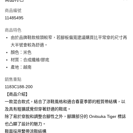
信用卡一次付款
商品編號
超商取貨付款
11485495
LINE Pay
商品特色
Apple Pay
由於品牌鞋款楦頭較窄，若腳板偏寬建議購買比平常穿的尺寸再
大半號會較為舒適。
ATM付款
顏色：米色
材質：合成纖維/膠底
運送方式
產地：越南
全家取貨付款
每筆NT$80，滿NT$6,000(含以上)免運費
銷售重點
1183C188-200
付款後全家取貨
【商品介紹】
每筆NT$80，滿NT$6,000(含以上)免運費
一款混合款式，結合了涼鞋風格和適合春夏季節的輕質帶結構，以
及具有粗獷感覺但穿著舒適的鞋底。
萊爾富取貨付款
除了易於穿脫和調整合腳性之外，腳踝部分的 Onitsuka Tiger 標誌
每筆NT$80，滿NT$6,000(含以上)免運費
也凸顯了設計的魅力。
付款後萊爾富取貨
鞋面採用繫帶涼鞋結構