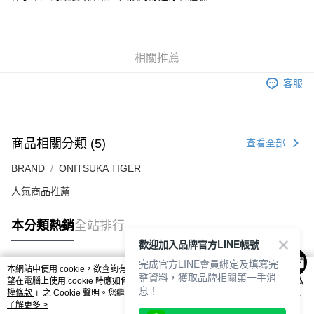
每筆NT$80，滿NT$6,000(含以上)免運費
7-11取貨付款
每筆NT$80，滿NT$6,000(含以上)免運費
相關推薦
付款後7-11取貨
客服
每筆NT$80，滿NT$6,000(含以上)免運費
宅配
商品相關分類 (5)
每筆NT$120，滿NT$6,000(含以上)免運費
查看全部
BRAND
ONITSUKA TIGER
人氣商品推薦
本分類熱銷
全站排行
歡迎加入品牌官方LINE帳號
完成官方LINE會員綁定及填寫完
本網站中使用 cookie，欲查詢有關本網站使用 cookie 方式之詳情，及若您不希
整資料，獲取品牌相關第一手消
熱門標籤
望在電腦上使用 cookie 時應如何變更電腦的 cookie 設定，請參閱本網站「
隱私
息！
權條款
」之 Cookie 聲明。您繼續使用本網站即表示您同意本公司得按本網站使
用條款之 Cookie 聲明使用 cookie。
了解更多 >