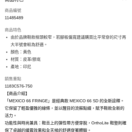
信用卡一次付款
商品編號
超商取貨付款
11485489
LINE Pay
商品特色
Apple Pay
由於品牌鞋款楦頭較窄，若腳板偏寬建議購買比平常穿的尺寸再
大半號會較為舒適。
ATM付款
顏色：黃色
材質：皮革/膠底
運送方式
產地：印尼
全家取貨付款
每筆NT$80，滿NT$6,000(含以上)免運費
銷售重點
1183C576-750
付款後全家取貨
【商品介紹】
每筆NT$80，滿NT$6,000(含以上)免運費
「MEXICO 66 FRINGE」是經典款 MEXICO 66 SD 的全新詮釋。
它保留了輕盈優雅的線條，並以醒目的流蘇點綴，賦予鞋款全新的
萊爾富取貨付款
活力。
每筆NT$80，滿NT$6,000(含以上)免運費
功能性與時尚兼具：鞋舌上的彈性帶方便穿脫，OrthoLite 鞋墊則確
付款後萊爾富取貨
保了卓越的緩震效果和全天候的舒適穿著體驗。