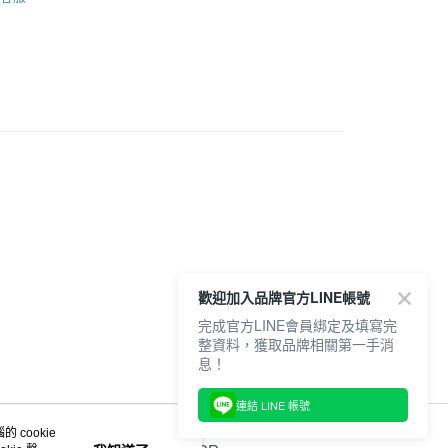
推薦
1取貨
鞋款
0，滿NT$6,000(含以上)免運費
全品項
設計 | SCLAW
20，滿NT$6,000(含以上)免運費
歡迎加入品牌官方LINE帳號
完成官方LINE會員綁定及填寫完
整資料，獲取品牌相關第一手消
息！
連結 LINE 帳號
 cookie