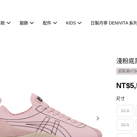
鞋款
服飾
配件
KIDS
日製丹寧 DENIVITA 系
淺粉底黑
超取滿NT$
NT$5,
尺寸
22.5
25.5