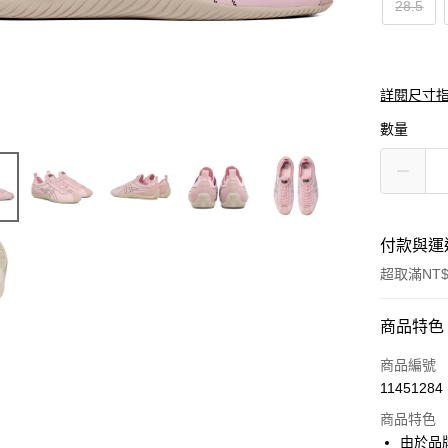
28.5
詳閱尺寸
數量
付款與運
超取滿NT$
付款方式
商品特色
信用卡一
商品編號
11451284
超商取貨
商品特色
LINE Pay
由於品