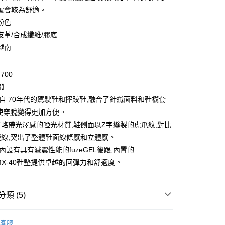
號會較為舒適。
粉色
皮革/合成纖維/膠底
越南
-700
付款
紹】
0，滿NT$6,000(含以上)免運費
 源自 70年代的駕駛鞋和摔跤鞋,融合了針纖面料和鞋襪套
使穿脫變得更加方便。
家取貨
略帶光澤感的啞光材質,鞋側面以Z字縫製的虎爪紋,對比
0，滿NT$6,000(含以上)免運費
縫線,突出了整體鞋面線條感和立體感。
貨付款
鞋內設有具有滅震性能的fuzeGEL後跟,內置的
0，滿NT$6,000(含以上)免運費
iteMX-40鞋墊提供卓越的回彈力和舒適度。
爾富取貨
0，滿NT$6,000(含以上)免運費
類 (5)
付款
Onitsuka Tiger
客服
0，滿NT$6,000(含以上)免運費