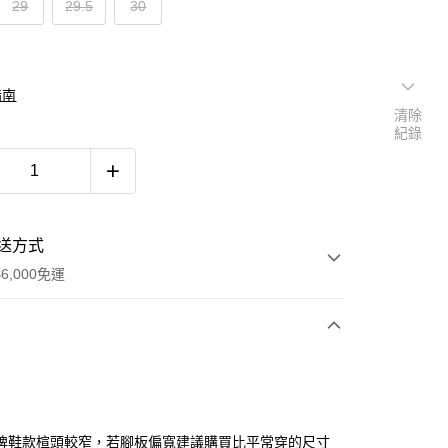
29
29.5
30
指南
清除
紀錄
送方式
6,000免運
次付款
付款
牌鞋款楦頭較窄，若腳板偏寬建議購買比平常穿的尺寸