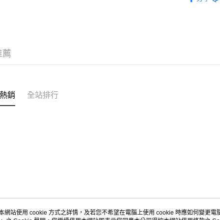
人氣商品
付款後7-1
新品上市
每筆NT$8
新品上市
宅配
推薦
鞋款
襪套
每筆NT$1
熱銷
全站排行
本網站使用 cookie 方式之詳情，及若您不希望在電腦上使用 cookie 時應如何變更電腦的