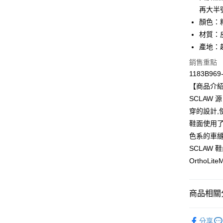
再大半
Apple Pay
顏色：
ATM付款
材質：
產地：
銷售重點
運送方式
1183B969
全家取貨
【商品介
每筆NT$8
SCLAW
穿的設計,
付款後全
鞋面使用了
每筆NT$8
色系的車
萊爾富取
SCLAW 
每筆NT$8
OrthoL
付款後萊
每筆NT$8
商品相關分
7-11取貨
BRAND
分享
每筆NT$8