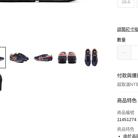
28.5
詳閱尺寸
數量
付款與運
超取滿NT$
付款方式
商品特色
信用卡一
商品編號
11451274
超商取貨
商品特色
LINE Pay
由於品