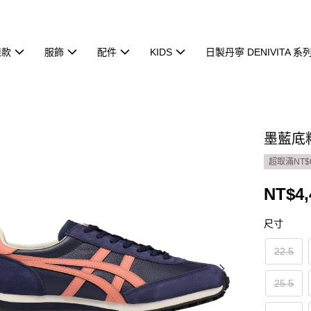
鞋款
服飾
配件
KIDS
日製丹寧 DENIVITA 系
墨藍底粉虎
超取滿NT$
NT$4,
尺寸
22.5
25.5