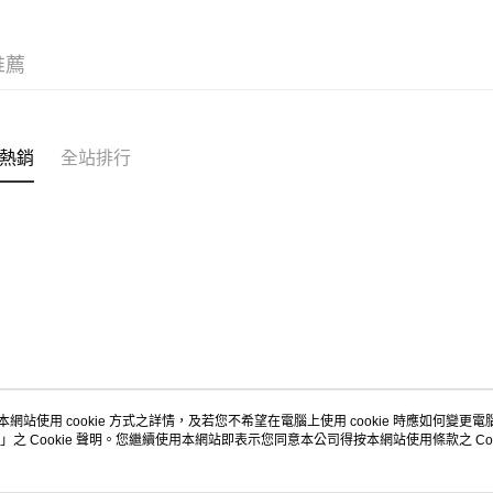
鞋款
經典
付款後7-1
推薦
新品上市
每筆NT$8
宅配
每筆NT$1
熱銷
全站排行
本網站使用 cookie 方式之詳情，及若您不希望在電腦上使用 cookie 時應如何變更電腦的
」之 Cookie 聲明。您繼續使用本網站即表示您同意本公司得按本網站使用條款之 Coo
關於我們
客服資訊
品牌故事
購物說明