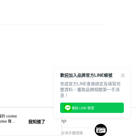
休閒 | EDR 78
1取貨
全品項
0，滿NT$6,000(含以上)免運費
20，滿NT$6,000(含以上)免運費
歡迎加入品牌官方LINE帳號
完成官方LINE會員綁定及填寫完
整資料，獲取品牌相關第一手消
息！
連結 LINE 帳號
 cookie
kie 聲明
我知道了
官方APP