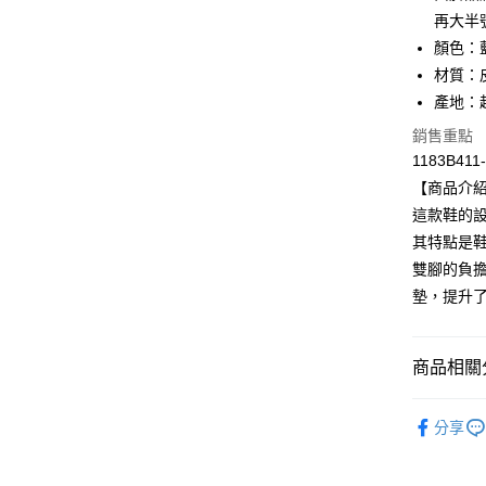
再大半
Apple Pay
顏色：
ATM付款
材質：
產地：
銷售重點
運送方式
1183B411
全家取貨
【商品介
每筆NT$8
這款鞋的設
其特點是
付款後全
雙腳的負擔
每筆NT$8
墊，提升
萊爾富取
每筆NT$8
商品相關分
付款後萊
BRAND
每筆NT$8
分享
人氣商品
7-11取貨
新品上市
每筆NT$8