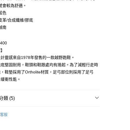
號會較為舒適。
藍色
皮革/合成纖維/膠底
越南
-400
付款
紹】
0，滿NT$6,000(含以上)免運費
計靈感來自1978年發售的一款越野跑鞋。
鞋底堅固耐用，鞋頭和鞋跟處均有捲起。為了減輕行走時
家取貨
，鞋墊採用了Ortholite材質，足弓部位則採用了足弓
0，滿NT$6,000(含以上)免運費
了緩衝性能。
貨付款
0，滿NT$6,000(含以上)免運費
類 (5)
爾富取貨
Onitsuka Tiger
0，滿NT$6,000(含以上)免運費
客服
推薦
付款
鞋款
0，滿NT$6,000(含以上)免運費