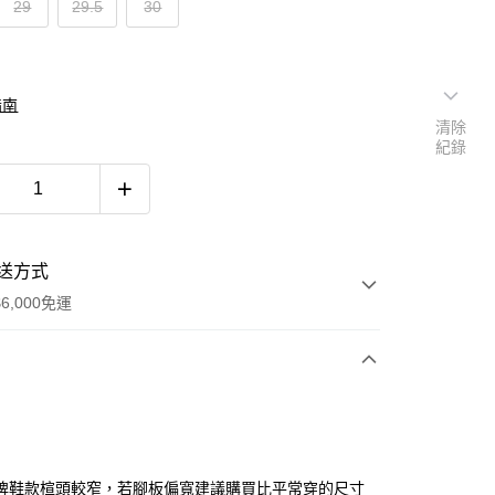
29
29.5
30
指南
清除
紀錄
送方式
6,000免運
次付款
付款
牌鞋款楦頭較窄，若腳板偏寬建議購買比平常穿的尺寸