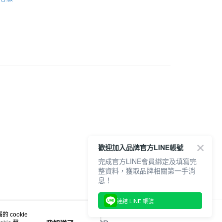
推薦
1取貨
鞋款
0，滿NT$6,000(含以上)免運費
6
VIEW ALL
6
MEXICO 66
20，滿NT$6,000(含以上)免運費
全品項
歡迎加入品牌官方LINE帳號
完成官方LINE會員綁定及填寫完
整資料，獲取品牌相關第一手消
息！
連結 LINE 帳號
 cookie