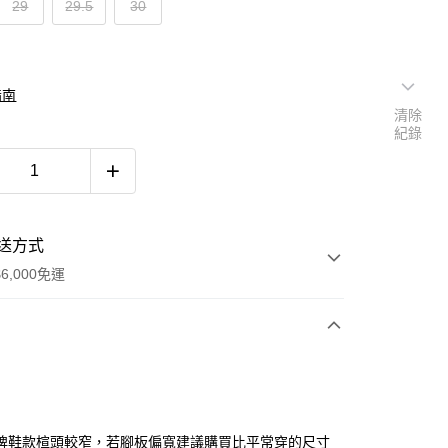
29
29.5
30
指南
清除
紀錄
送方式
6,000免運
次付款
付款
牌鞋款楦頭較窄，若腳板偏寬建議購買比平常穿的尺寸