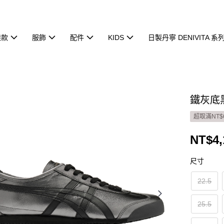
鞋款
服飾
配件
KIDS
日製丹寧 DENIVITA 系
鐵灰底黑虎
超取滿NT$
NT$4,
尺寸
22.5
25.5