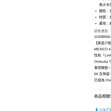
再大半
Apple Pay
顏色：
ATM付款
材質：
產地：
銷售重點
運送方式
1183B566
全家取貨
【商品介
每筆NT$8
MEXICO
性和「Li
付款後全
Onitsu
每筆NT$8
會而開發。 
萊爾富取
66 在保
每筆NT$8
已成為 Oni
付款後萊
每筆NT$8
商品相關分
7-11取貨
BRAND
分享
每筆NT$8