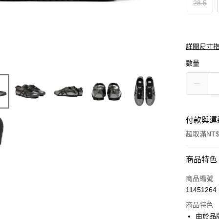
28.5
詳閱尺寸
數量
付款與運
超取滿NT$
付款方式
商品特色
信用卡一
商品編號
11451264
超商取貨
商品特色
LINE Pay
由於品