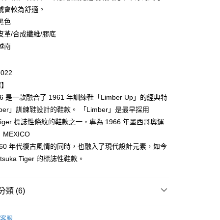
號會較為舒適。
黑色
皮革/合成纖維/膠底
越南
-022
付款
紹】
0，滿NT$6,000(含以上)免運費
 66 是一款融合了 1961 年訓練鞋「Limber Up」的經典特
mber」訓練鞋設計的鞋款。 「Limber」是最早採用
家取貨
ka Tiger 標誌性條紋的鞋款之一，專為 1966 年墨西哥奧運
0，滿NT$6,000(含以上)免運費
MEXICO
貨付款
留 60 年代復古風情的同時，也融入了現代設計元素，如今
0，滿NT$6,000(含以上)免運費
tsuka Tiger 的標誌性鞋款。
爾富取貨
0，滿NT$6,000(含以上)免運費
類 (6)
付款
Onitsuka Tiger
客服
0，滿NT$6,000(含以上)免運費