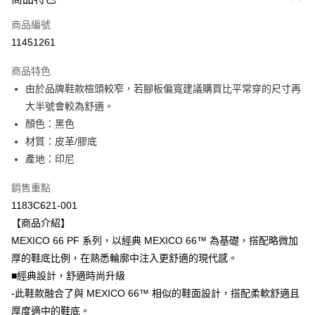
信用卡一次付款
商品編號
超商取貨付款
11451261
LINE Pay
商品特色
Apple Pay
由於品牌鞋款楦頭較窄，若腳板偏寬建議購買比平常穿的尺寸再
大半號會較為舒適。
ATM付款
顏色：黑色
材質：皮革/膠底
運送方式
產地：印尼
全家取貨付款
每筆NT$80，滿NT$6,000(含以上)免運費
銷售重點
1183C621-001
付款後全家取貨
【商品介紹】
每筆NT$80，滿NT$6,000(含以上)免運費
MEXICO 66 PF 系列，以經典 MEXICO 66™ 為基礎，搭配略微加
厚的鞋底比例，在熟悉輪廓中注入更舒適的現代感。
萊爾富取貨付款
■經典設計，舒適時尚升級
每筆NT$80，滿NT$6,000(含以上)免運費
-此鞋款融合了與 MEXICO 66™ 相似的鞋面設計，搭配柔軟舒適且
付款後萊爾富取貨
厚度適中的鞋底。