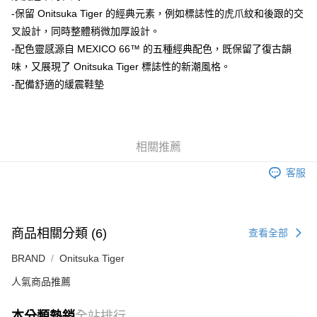
每筆NT$80，滿NT$6,000(含以上)免運費
-保留 Onitsuka Tiger 的經典元素，例如標誌性的虎爪紋和後跟的交
叉設計，同時整體稍微加厚設計。
7-11取貨付款
-配色靈感源自 MEXICO 66™ 的五種經典配色，既保留了復古韻
每筆NT$80，滿NT$6,000(含以上)免運費
味，又展現了 Onitsuka Tiger 標誌性的新潮風格。
付款後7-11取貨
-配備舒適的緩震鞋墊
每筆NT$80，滿NT$6,000(含以上)免運費
宅配
每筆NT$120，滿NT$6,000(含以上)免運費
相關推薦
客服
商品相關分類 (6)
查看全部
BRAND
Onitsuka Tiger
人氣商品推薦
本分類熱銷
全站排行