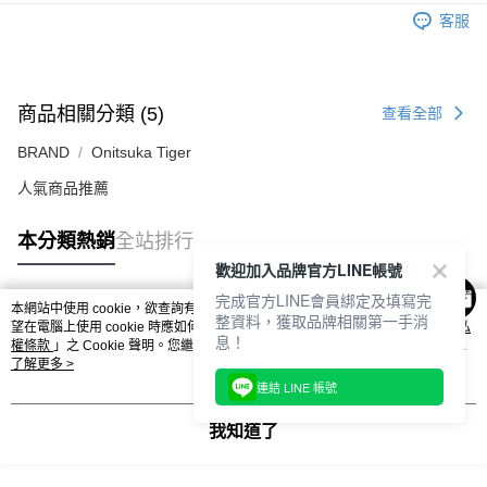
每筆NT$80，滿NT$6,000(含以上)免運費
客服
7-11取貨付款
每筆NT$80，滿NT$6,000(含以上)免運費
商品相關分類 (5)
查看全部
付款後7-11取貨
每筆NT$80，滿NT$6,000(含以上)免運費
BRAND
Onitsuka Tiger
人氣商品推薦
宅配
每筆NT$120，滿NT$6,000(含以上)免運費
本分類熱銷
全站排行
歡迎加入品牌官方LINE帳號
完成官方LINE會員綁定及填寫完
本網站中使用 cookie，欲查詢有關本網站使用 cookie 方式之詳情，及若您不希
整資料，獲取品牌相關第一手消
熱門標籤
望在電腦上使用 cookie 時應如何變更電腦的 cookie 設定，請參閱本網站「
隱私
息！
權條款
」之 Cookie 聲明。您繼續使用本網站即表示您同意本公司得按本網站使
用條款之 Cookie 聲明使用 cookie。
了解更多 >
連結 LINE 帳號
我知道了