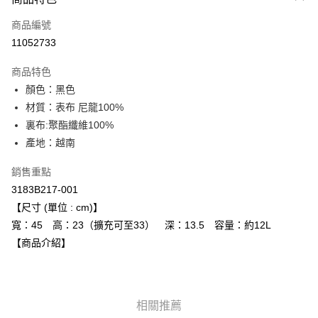
信用卡一次付款
商品編號
超商取貨付款
11052733
LINE Pay
商品特色
Apple Pay
顏色：黑色
材質：表布 尼龍100%
ATM付款
裏布:聚酯纖維100%
產地：越南
運送方式
全家取貨付款
銷售重點
每筆NT$80，滿NT$6,000(含以上)免運費
3183B217-001
【尺寸 (單位 : cm)】
付款後全家取貨
寬：45 高：23（擴充可至33） 深：13.5 容量：約12L
每筆NT$80，滿NT$6,000(含以上)免運費
【商品介紹】
萊爾富取貨付款
每筆NT$80，滿NT$6,000(含以上)免運費
相關推薦
付款後萊爾富取貨