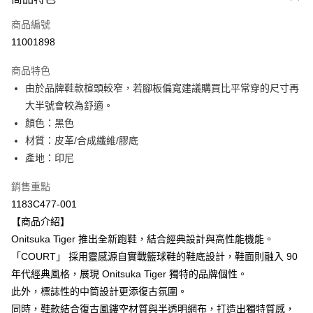
信用卡一次付款
商品編號
超商取貨付款
11001898
LINE Pay
商品特色
Apple Pay
由於品牌鞋款楦頭較窄，若腳板偏寬建議購買比平常穿的尺寸再
大半號會較為舒適。
ATM付款
顏色：黑色
材質：皮革/合成纖維/膠底
運送方式
產地：印尼
全家取貨付款
每筆NT$80，滿NT$6,000(含以上)免運費
銷售重點
1183C477-001
付款後全家取貨
【商品介紹】
每筆NT$80，滿NT$6,000(含以上)免運費
Onitsuka Tiger 推出全新跑鞋，結合經典設計與高性能機能。
「COURT」 採用靈感源自實戰籃球鞋的鞋底設計，鞋面則融入 90
萊爾富取貨付款
年代經典風格，展現 Onitsuka Tiger 獨特的品牌個性。
每筆NT$80，滿NT$6,000(含以上)免運費
此外，標誌性的中筒設計更添復古氛圍。
付款後萊爾富取貨
同時，鞋款結合復古風鏤空材質與半透明網布，打造出獨特質感，