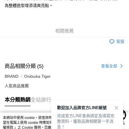
每筆NT$80，滿NT$6,000(含以上)免運費
為整體造型增添清爽亮點。
7-11取貨付款
每筆NT$80，滿NT$6,000(含以上)免運費
相關推薦
付款後7-11取貨
每筆NT$80，滿NT$6,000(含以上)免運費
客服
宅配
每筆NT$120，滿NT$6,000(含以上)免運費
商品相關分類 (5)
查看全部
BRAND
Onitsuka Tiger
人氣商品推薦
本分類熱銷
全站排行
歡迎加入品牌官方LINE帳號
完成官方LINE會員綁定及填寫完
本網站中使用 cookie，欲查詢有關本網站使用 cookie 方式之詳情，及若您不希
整資料，獲取品牌相關第一手消
熱門標籤
望在電腦上使用 cookie 時應如何變更電腦的 cookie 設定，請參閱本網站「
隱私
息！
權條款
」之 Cookie 聲明。您繼續使用本網站即表示您同意本公司得按本網站使