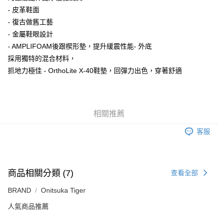
付款後萊爾富取貨
- 皮革鞋面
每筆NT$80，滿NT$6,000(含以上)免運費
- 復古做舊工藝
- 金屬鞋眼設計
7-11取貨付款
- AMPLIFOAM後跟楔形墊，提升緩震性能- 外底
每筆NT$80，滿NT$6,000(含以上)免運費
採用獨特的混合材料，
付款後7-11取貨
抓地力極佳 - OrthoLite X-40鞋墊，回彈力出色，穿著舒適
每筆NT$80，滿NT$6,000(含以上)免運費
宅配
每筆NT$120，滿NT$6,000(含以上)免運費
相關推薦
客服
商品相關分類 (7)
查看全部
BRAND
Onitsuka Tiger
人氣商品推薦