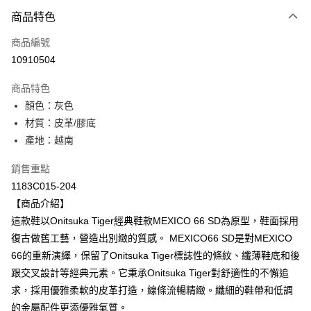
付款方式
商品特色
信用卡一次付款
商品編號
超商取貨付款
10910504
LINE Pay
商品特色
Apple Pay
顏色：灰色
材質：皮革/膠底
ATM付款
產地：越南
運送方式
銷售重點
全家取貨付款
1183C015-204
每筆NT$80，滿NT$6,000(含以上)免運費
【商品介紹】
這款鞋以Onitsuka Tiger經典鞋款MEXICO 66 SD為原型，鞋面採用
付款後全家取貨
復古做舊工藝，營造出別緻的質感。 MEXICO66 SD是對MEXICO
每筆NT$80，滿NT$6,000(含以上)免運費
66的重新演繹，保留了Onitsuka Tiger標誌性的條紋、纖薄鞋底和後
跟交叉設計等經典元素。它秉承Onitsuka Tiger對舒適性的不懈追
萊爾富取貨付款
求，採用優雅柔軟的皮革打造，線條流暢精緻。纖細的鞋帶和低調
每筆NT$80，滿NT$6,000(含以上)免運費
的金屬配件更添優雅氣質。