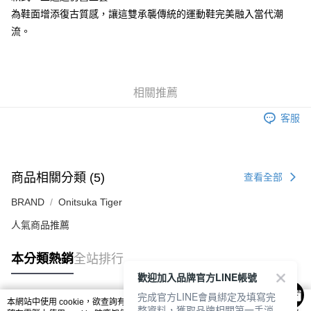
付款後萊爾富取貨
為鞋面增添復古質感，讓這雙承襲傳統的運動鞋完美融入當代潮
每筆NT$80，滿NT$6,000(含以上)免運費
流。
7-11取貨付款
每筆NT$80，滿NT$6,000(含以上)免運費
相關推薦
付款後7-11取貨
每筆NT$80，滿NT$6,000(含以上)免運費
客服
宅配
每筆NT$120，滿NT$6,000(含以上)免運費
商品相關分類 (5)
查看全部
BRAND
Onitsuka Tiger
人氣商品推薦
本分類熱銷
全站排行
歡迎加入品牌官方LINE帳號
完成官方LINE會員綁定及填寫完
本網站中使用 cookie，欲查詢有關本網站使用 cookie 方式之詳情，及若您不希
整資料，獲取品牌相關第一手消