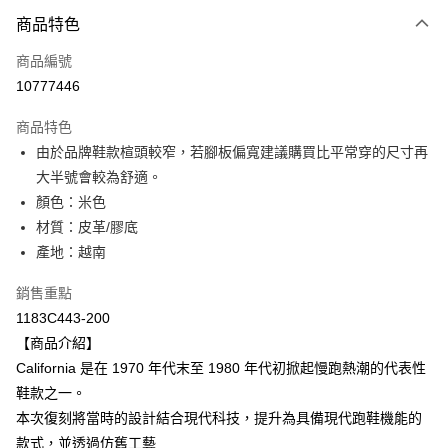
付款方式
商品特色
信用卡一次付款
商品編號
超商取貨付款
10777446
LINE Pay
商品特色
Apple Pay
由於品牌鞋款楦頭較窄，若腳板偏寬建議購買比平常穿的尺寸再
大半號會較為舒適。
ATM付款
顏色：米色
材質：皮革/膠底
運送方式
產地：越南
全家取貨付款
每筆NT$80，滿NT$6,000(含以上)免運費
銷售重點
1183C443-200
付款後全家取貨
【商品介紹】
每筆NT$80，滿NT$6,000(含以上)免運費
California 是在 1970 年代末至 1980 年代初掀起慢跑熱潮的代表性
鞋款之一。
萊爾富取貨付款
本次復刻將當時的設計結合現代科技，提升為具備現代跑鞋機能的
每筆NT$80，滿NT$6,000(含以上)免運費
款式，並透過仿舊工藝