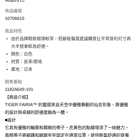
信用卡一次付款
商品編號
超商取貨付款
10706615
LINE Pay
商品特色
Apple Pay
由於品牌鞋款楦頭較窄，若腳板偏寬建議購買比平常穿的尺寸再
大半號會較為舒適。
ATM付款
顏色：白色
材質：皮革/膠底
運送方式
產地：日本
全家取貨付款
每筆NT$80，滿NT$6,000(含以上)免運費
銷售重點
1182A649-101
付款後全家取貨
【商品介紹】
每筆NT$80，滿NT$6,000(含以上)免運費
TIGER FAIRIA™ 的靈感來自天空中優雅舞動的仙女形象，將優雅
的設計與卓越的舒適度融為一體。
萊爾富取貨付款
■設計
每筆NT$80，滿NT$6,000(含以上)免運費
它具有優雅的輪廓和精緻的帶子。虎黃色的點綴增添了一絲魅力。
付款後萊爾富取貨
兩條帶子將腳踝和腳跟牢牢固定在適當位置，提供輕盈舒適的穿著