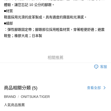
每筆NT$80，滿NT$6,000(含以上)免運費
體驗，讓您忘記 10 公分的腳跟。
■材質
7-11取貨付款
鞋面採用光滑的皮革製成，具有適度的霧面和光澤感。
每筆NT$80，滿NT$6,000(含以上)免運費
■細部
付款後7-11取貨
：彈性腳跟固定帶；腳跟部位採用輕盈材質，穿著輕便舒適；避震
每筆NT$80，滿NT$6,000(含以上)免運費
鞋墊；橡膠大底；日本製
宅配
每筆NT$120，滿NT$6,000(含以上)免運費
相關推薦
客服
商品相關分類 (5)
查看全部
BRAND
ONITSUKA TIGER
人氣商品推薦