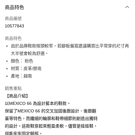
付款方式
商品特色
信用卡一次付款
商品編號
超商取貨付款
10577843
LINE Pay
商品特色
Apple Pay
由於品牌鞋款楦頭較窄，若腳板偏寬建議購買比平常穿的尺寸再
大半號會較為舒適。
ATM付款
顏色： 粉色
材質：皮革/膠底
運送方式
產地：越南
全家取貨付款
每筆NT$80，滿NT$6,000(含以上)免運費
銷售重點
【商品介紹】
付款後全家取貨
以MEXICO 66 為設計藍本的鞋款。
每筆NT$80，滿NT$6,000(含以上)免運費
保留了MEXICO 66 的交叉加固後跟設計、後跟翻
蓋等特色，而纖細的輪廓和鞋帶細節則創造出獨特
萊爾富取貨付款
的設計。這款鞋穿起來輕盈柔軟，儘管是娃娃鞋，
每筆NT$80，滿NT$6,000(含以上)免運費
卻能牢牢固定腳部。