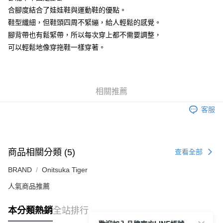
付款後萊爾富取貨
合腳度結合了娃娃鞋與運動鞋的優點。
每筆NT$80，滿NT$6,000(含以上)免運費
鞋型纖細，但鞋頭四周不緊繃，給人輕鬆的感覺。
腳背帶也有鬆緊帶，所以每次穿上都不需要調整，
7-11取貨付款
可以輕鬆地像穿拖鞋一樣穿著。
每筆NT$80，滿NT$6,000(含以上)免運費
付款後7-11取貨
每筆NT$80，滿NT$6,000(含以上)免運費
相關推薦
宅配
客服
每筆NT$120，滿NT$6,000(含以上)免運費
商品相關分類 (5)
查看全部
BRAND
Onitsuka Tiger
人氣商品推薦
本分類熱銷
全站排行