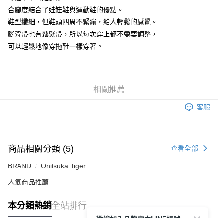
付款後萊爾富取貨
合腳度結合了娃娃鞋與運動鞋的優點。
每筆NT$80，滿NT$6,000(含以上)免運費
鞋型纖細，但鞋頭四周不緊繃，給人輕鬆的感覺。
腳背帶也有鬆緊帶，所以每次穿上都不需要調整，
7-11取貨付款
可以輕鬆地像穿拖鞋一樣穿著。
每筆NT$80，滿NT$6,000(含以上)免運費
付款後7-11取貨
每筆NT$80，滿NT$6,000(含以上)免運費
相關推薦
宅配
客服
每筆NT$120，滿NT$6,000(含以上)免運費
商品相關分類 (5)
查看全部
BRAND
Onitsuka Tiger
人氣商品推薦
本分類熱銷
全站排行