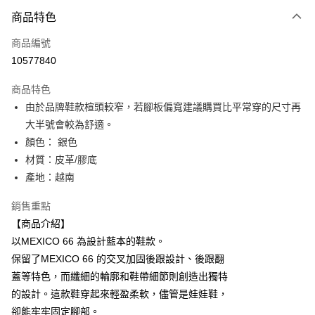
付款方式
商品特色
信用卡一次付款
商品編號
超商取貨付款
10577840
LINE Pay
商品特色
Apple Pay
由於品牌鞋款楦頭較窄，若腳板偏寬建議購買比平常穿的尺寸再
大半號會較為舒適。
ATM付款
顏色： 銀色
材質：皮革/膠底
運送方式
產地：越南
全家取貨付款
每筆NT$80，滿NT$6,000(含以上)免運費
銷售重點
【商品介紹】
付款後全家取貨
以MEXICO 66 為設計藍本的鞋款。
每筆NT$80，滿NT$6,000(含以上)免運費
保留了MEXICO 66 的交叉加固後跟設計、後跟翻
蓋等特色，而纖細的輪廓和鞋帶細節則創造出獨特
萊爾富取貨付款
的設計。這款鞋穿起來輕盈柔軟，儘管是娃娃鞋，
每筆NT$80，滿NT$6,000(含以上)免運費
卻能牢牢固定腳部。