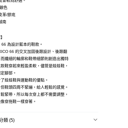
號會較為舒適。
 銀色
皮革/膠底
越南
紹】
付款
O 66 為設計藍本的鞋款。
0，滿NT$6,000(含以上)免運費
XICO 66 的交叉加固後跟設計、後跟翻
，而纖細的輪廓和鞋帶細節則創造出獨特
家取貨
這款鞋穿起來輕盈柔軟，儘管是娃娃鞋，
0，滿NT$6,000(含以上)免運費
固定腳部。
貨付款
合了娃娃鞋與運動鞋的優點。
0，滿NT$6,000(含以上)免運費
，但鞋頭四周不緊繃，給人輕鬆的感覺。
有鬆緊帶，所以每次穿上都不需要調整，
爾富取貨
地像穿拖鞋一樣穿著。
0，滿NT$6,000(含以上)免運費
付款
類 (5)
0，滿NT$6,000(含以上)免運費