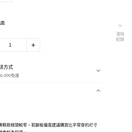
指南
清除
紀錄
送方式
6,000免運
次付款
付款
牌鞋款楦頭較窄，若腳板偏寬建議購買比平常穿的尺寸