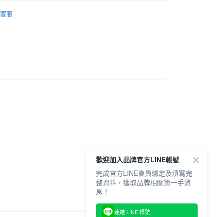
Onitsuka Tiger
1取貨
客服
推薦
0，滿NT$6,000(含以上)免運費
6
VIEW ALL
20，滿NT$6,000(含以上)免運費
全品項
6
MEXICO 66 TGRS
歡迎加入品牌官方LINE帳號
完成官方LINE會員綁定及填寫完
整資料，獲取品牌相關第一手消
息！
連結 LINE 帳號