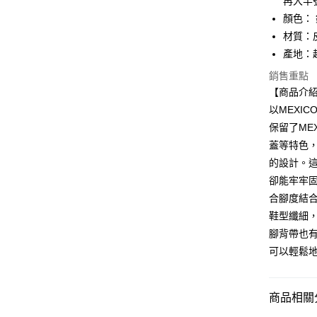
再大半
Apple Pay
顏色：
ATM付款
材質：
產地：
銷售重點
運送方式
【商品介
全家取貨
以MEXIC
每筆NT$8
保留了ME
蓋等特色
付款後全
的設計。
每筆NT$8
卻能牢牢
萊爾富取
合腳度結
每筆NT$8
鞋型纖細
腳背帶也
付款後萊
可以輕鬆
每筆NT$8
7-11取貨
商品相關分
每筆NT$8