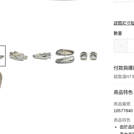
詳閱尺寸
數量
付款與運
超取滿NT$
付款方式
商品特色
信用卡一
商品編號
10577840
超商取貨
商品特色
LINE Pay
由於品