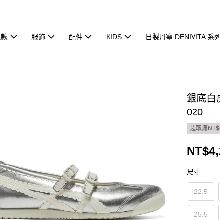
鞋款
服飾
配件
KIDS
日製丹寧 DENIVITA 系
銀底白虎爪
020
超取滿NT$
NT$4,
尺寸
22.5
25.5