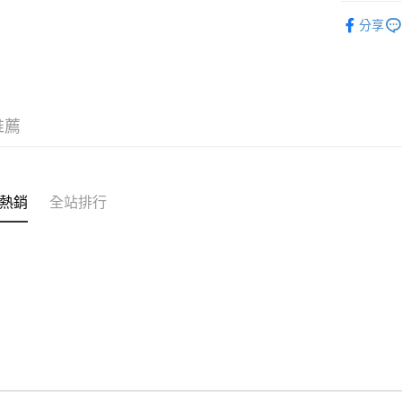
BRAND
付款後7-1
分享
人氣商品
每筆NT$8
MEXICO 6
宅配
每筆NT$1
新品上市
推薦
MEXICO 6
熱銷
全站排行