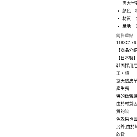
再大半
Apple Pay
顏色：
ATM付款
材質：
產地：
銷售重點
運送方式
1183C176
全家取貨
【商品介
每筆NT$8
【日本製】深綠
鞋面採用
付款後全
工。根
每筆NT$8
據天然皮
萊爾富取
產生獨
每筆NT$8
特的做舊
由於材質因
付款後萊
質的染
每筆NT$8
色效果也
7-11取貨
另外,由於
每筆NT$8
欣賞