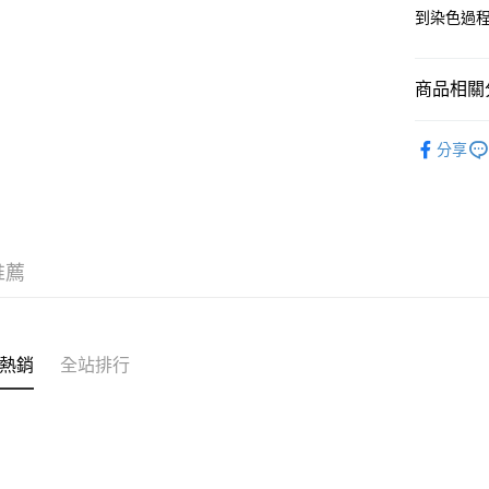
到染色過
付款後7-1
每筆NT$8
商品相關分
宅配
每筆NT$1
BRAND
分享
人氣商品
新品上市
鞋款
NI
推薦
新品上市
熱銷
全站排行