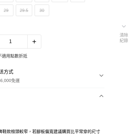
29
29.5
30
清除
紀錄
不適用點數折抵
送方式
6,000免運
次付款
付款
牌鞋款楦頭較窄，若腳板偏寬建議購買比平常穿的尺寸