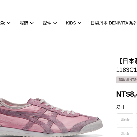
鞋款
服飾
配件
KIDS
日製丹寧 DENIVITA 系
【日本製
1183C1
超取滿NT$
NT$8,
尺寸
22.5
25.5