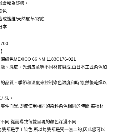
號會較為舒適。
粉色
合成纖維/天然皮革/膠底
日本
-700
付款
紹】
0，滿NT$6,000(含以上)免運費
色MEXICO 66 NM 1183C176-021
尼龍、麂皮、光滑皮革等不同材質製成,由日本工匠染色加
家取貨
0，滿NT$6,000(含以上)免運費
革的品質、季節和温度來控制染色溫度和時間,然後乾燥以
貨付款
0，滿NT$6,000(含以上)免運費
感方法。
零件而異,即使使用相同的染料染色相同的時間,每種材
爾富取貨
0，滿NT$6,000(含以上)免運費
會不同,從而導致每雙呈現的顏色深淺不同。
付款
每雙都是手工染色,所以每雙都是獨一無二的,因此您可以
0，滿NT$6,000(含以上)免運費