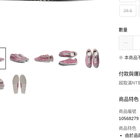
28.5
數量
※ 本商品
付款與運
超取滿NT$
付款方式
商品特色
信用卡一
商品編號
10568279
超商取貨
商品特色
LINE Pay
由於品