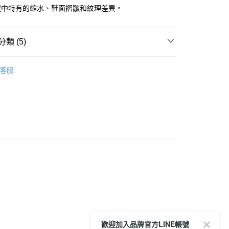
程中特有的縮水、鞋面褶皺和紋理差異。
1取貨
0，滿NT$6,000(含以上)免運費
類 (5)
20，滿NT$6,000(含以上)免運費
Onitsuka Tiger
客服
推薦
鞋款
PPON MADE | 日本製
全品項
歡迎加入品牌官方LINE帳號