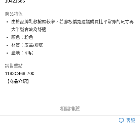
10421585
LINE Pay
商品特色
Apple Pay
由於品牌鞋款楦頭較窄，若腳板偏寬建議購買比平常穿的尺寸再
大半號會較為舒適。
ATM付款
顏色：粉色
材質：皮革/膠底
運送方式
產地：印尼
全家取貨付款
每筆NT$80，滿NT$6,000(含以上)免運費
銷售重點
1183C468-700
付款後全家取貨
【商品介紹】
每筆NT$80，滿NT$6,000(含以上)免運費
萊爾富取貨付款
每筆NT$80，滿NT$6,000(含以上)免運費
相關推薦
付款後萊爾富取貨
客服
每筆NT$80，滿NT$6,000(含以上)免運費
7-11取貨付款