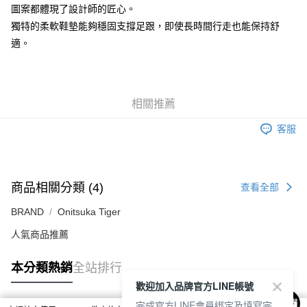
圖案都體現了設計師的匠心。
7-11取貨付款
獨特的柔軟鞋墊能夠穩固支撐足跟，即使長時間行走也能保持舒
每筆NT$80，滿NT$6,000(含以上)免運費
適。
付款後7-11取貨
每筆NT$80，滿NT$6,000(含以上)免運費
宅配
相關推薦
每筆NT$120，滿NT$6,000(含以上)免運費
客服
商品相關分類 (4)
查看全部
BRAND
Onitsuka Tiger
人氣商品推薦
本分類熱銷
全站排行
歡迎加入品牌官方LINE帳號
完成官方LINE會員綁定及填寫完