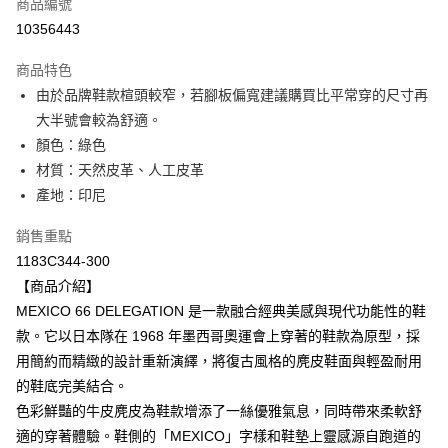
商品編號
超商取貨付款
10356443
LINE Pay
商品特色
Apple Pay
由於品牌鞋款楦頭較窄，若腳板偏寬建議購買比平常穿的尺寸再
大半號會較為舒適。
ATM付款
顏色：綠色
材質：天然皮革、人工皮革
運送方式
產地：印尼
全家取貨付款
每筆NT$80，滿NT$6,000(含以上)免運費
銷售重點
1183C344-300
付款後全家取貨
【商品介紹】
每筆NT$80，滿NT$6,000(含以上)免運費
MEXICO 66 DELEGATION 是一款融合經典美感與現代功能性的鞋
款。它以日本隊在 1968 年墨西哥奧運會上穿著的鞋款為原型，採
萊爾富取貨付款
用簡約而精緻的設計重新演繹，將復古風格的麂皮鞋面與輕盈耐用
每筆NT$80，滿NT$6,000(含以上)免運費
的鞋底完美結合。
付款後萊爾富取貨
色彩鮮豔的牛皮麂皮為鞋款增添了一絲優雅氣息，同時帶來柔軟舒
每筆NT$80，滿NT$6,000(含以上)免運費
適的穿著體驗。鞋側的「MEXICO」字樣和鞋墊上靈感源自跑道的