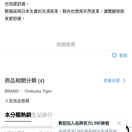
也倍感舒適。
7-11取貨付款
鞋面採用日本生產的光滑皮革，鞋內也使用天然皮革，讓雙腳穿起
每筆NT$80，滿NT$6,000(含以上)免運費
來更舒適。
付款後7-11取貨
每筆NT$80，滿NT$6,000(含以上)免運費
宅配
相關推薦
每筆NT$120，滿NT$6,000(含以上)免運費
客服
商品相關分類 (4)
查看全部
BRAND
Onitsuka Tiger
人氣商品推薦
本分類熱銷
全站排行
歡迎加入品牌官方LINE帳號
完成官方LINE會員綁定及填寫完