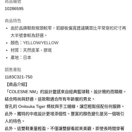
商品編號
超商取貨付款
10286595
LINE Pay
商品特色
Apple Pay
由於品牌鞋款楦頭較窄，若腳板偏寬建議購買比平常穿的尺寸再
大半號會較為舒適。
ATM付款
顏色：YELLOW/YELLOW
材質：天然皮革、膠底
運送方式
產地：日本
全家取貨付款
每筆NT$80，滿NT$6,000(含以上)免運費
銷售重點
1183C321-750
付款後全家取貨
【商品介紹】
每筆NT$80，滿NT$6,000(含以上)免運費
「COLESNE NM」的設計靈感來自經典籃球鞋，設計簡約而精緻。
結合時尚與舒適，這款鞋適合所有年齡層的男女。
萊爾富取貨付款
穿孔的 Onitsuka Tiger 條紋與手工縫線，讓您輕鬆搭配任何服飾。
每筆NT$80，滿NT$6,000(含以上)免運費
此外，獨特的中底設計更增添個性。豐富的顏色變化是另一個吸引
付款後萊爾富取貨
人的特色。
每筆NT$80，滿NT$6,000(含以上)免運費
此外，這雙鞋重量輕盈，不僅讓雙腳看起來美觀，即使長時間穿著