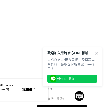
20，滿NT$6,000(含以上)免運費
6
VIEW ALL
6
MEXICO 66
歡迎加入品牌官方LINE帳號
完成官方LINE會員綁定及填寫完
整資料，獲取品牌相關第一手消
息！
連結 LINE 帳號
 cookie
kie 聲明
我知道了
官方APP