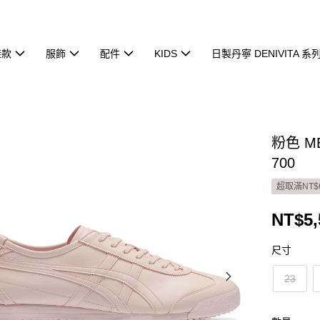
鞋款
服飾
配件
KIDS
日製丹寧 DENIVITA 系
粉色 ME
700
超取滿NT$
NT$5,
尺寸
23