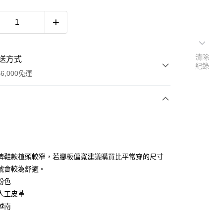
清除
送方式
紀錄
6,000免運
次付款
付款
牌鞋款楦頭較窄，若腳板偏寬建議購買比平常穿的尺寸
號會較為舒適。
粉色
人工皮革
越南