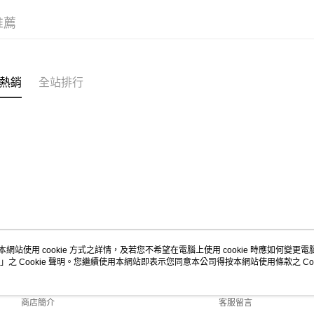
每筆NT$1
MEXICO 6
推薦
MEXICO 6
熱銷
全站排行
本網站使用 cookie 方式之詳情，及若您不希望在電腦上使用 cookie 時應如何變更電腦的
」之 Cookie 聲明。您繼續使用本網站即表示您同意本公司得按本網站使用條款之 Coo
關於我們
客服資訊
品牌故事
購物說明
商店簡介
客服留言