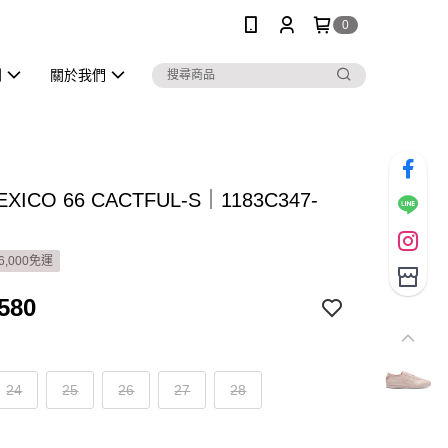
0
列
關於我們
XICO 66 CACTFUL-S｜1183C347-
6,000免運
580
24
25
26
27
28