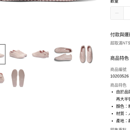
數量
付款與運
超取滿NT$
付款方式
商品特色
信用卡一
商品編號
10203526
超商取貨
商品特色
LINE Pay
由於品
再大半
Apple Pay
顏色：
ATM付款
材質：
產地：
銷售重點