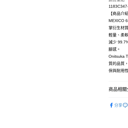
運送方式
1183C347
全家取貨
【商品介
每筆NT$8
MEXICO
掌衍生材
付款後全
輕量、柔
每筆NT$8
減少 99
萊爾富取
腳感。
每筆NT$8
Onitsu
質的品質，最
付款後萊
保與耐用
每筆NT$8
7-11取貨
商品相關分
每筆NT$8
BRAND
付款後7-1
分享
人氣商品
每筆NT$8
新品上市
宅配