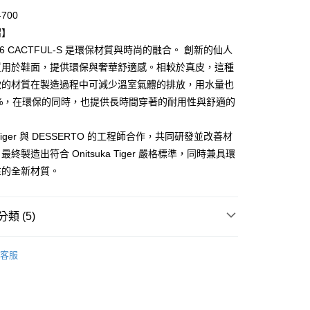
-700
付款
紹】
0，滿NT$6,000(含以上)免運費
 66 CACTFUL-S 是環保材質與時尚的融合。 創新的仙人
質用於鞋面，提供環保與奢華舒適感。相較於真皮，這種
家取貨
軟的材質在製造過程中可減少溫室氣體的排放，用水量也
0，滿NT$6,000(含以上)免運費
.7%，在環保的同時，也提供長時間穿著的耐用性與舒適的
貨付款
0，滿NT$6,000(含以上)免運費
ka Tiger 與 DESSERTO 的工程師合作，共同研發並改善材
終製造出符合 Onitsuka Tiger 嚴格標準，同時兼具環
爾富取貨
性的全新材質。
0，滿NT$6,000(含以上)免運費
付款
類 (5)
0，滿NT$6,000(含以上)免運費
Onitsuka Tiger
1取貨
客服
推薦
0，滿NT$6,000(含以上)免運費
鞋款