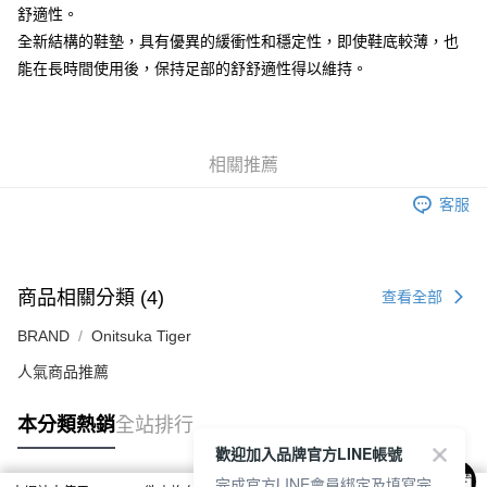
舒適性。
7-11取貨付款
全新結構的鞋墊，具有優異的緩衝性和穩定性，即使鞋底較薄，也
每筆NT$80，滿NT$6,000(含以上)免運費
能在長時間使用後，保持足部的舒舒適性得以維持。
付款後7-11取貨
每筆NT$80，滿NT$6,000(含以上)免運費
宅配
相關推薦
每筆NT$120，滿NT$6,000(含以上)免運費
客服
商品相關分類 (4)
查看全部
BRAND
Onitsuka Tiger
人氣商品推薦
本分類熱銷
全站排行
歡迎加入品牌官方LINE帳號
完成官方LINE會員綁定及填寫完