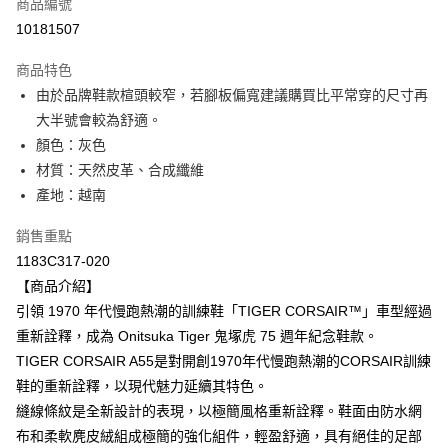
商品編號
超商取貨付款
10181507
LINE Pay
商品特色
Apple Pay
由於品牌鞋款楦頭較窄，若腳板偏寬建議購買比平常穿的尺寸再
大半號會較為舒適。
ATM付款
顏色：灰色
材質：天然皮革、合成纖維
運送方式
產地：越南
全家取貨付款
每筆NT$80，滿NT$6,000(含以上)免運費
銷售重點
1183C317-020
付款後全家取貨
【商品介紹】
每筆NT$80，滿NT$6,000(含以上)免運費
引領 1970 年代慢跑熱潮的訓練鞋「TIGER CORSAIR™」車型經過
重新詮釋，成為 Onitsuka Tiger 鬼塚虎 75 週年紀念鞋款。
萊爾富取貨付款
TIGER CORSAIR A55是對開創1970年代慢跑熱潮的CORSAIR訓練
每筆NT$80，滿NT$6,000(含以上)免運費
鞋的重新詮釋，以現代魅力延續其特色。
付款後萊爾富取貨
縫線條紋是全新設計的表現，以極簡風格重新詮釋。鞋面由防水網
每筆NT$80，滿NT$6,000(含以上)免運費
布和柔軟麂皮絨組成極簡的強化組件，輕盈舒適，具有絕佳的足部